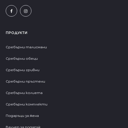
ПРОДУКТИ
Сребърни талисмани
Сребърни обеци
Сребърни гривни
Сребърни пръстени
Сребърни колиета
Сребърни комплекти
Подаръци за жена
Ваучер за подарък