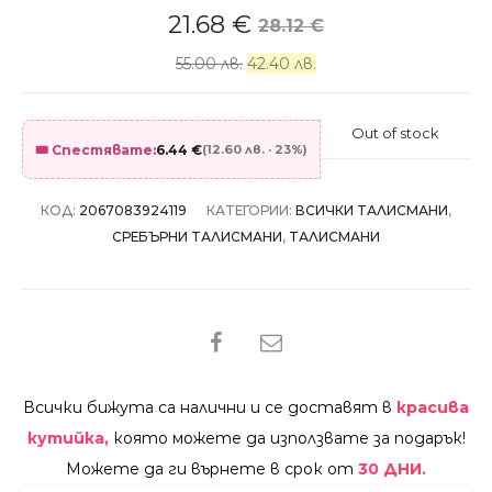
21.68
€
28.12
€
55.00 лв.
42.40 лв.
Out of stock
🎟️ Спестявате:
6.44
€
(12.60 лв. · 23%)
КОД:
2067083924119
КАТЕГОРИИ:
ВСИЧКИ ТАЛИСМАНИ
,
СРЕБЪРНИ ТАЛИСМАНИ
,
ТАЛИСМАНИ
SHARE
Всички бижута са налични и се доставят в
красива
кутийка,
която можете да използвате за подарък!
Можете да ги върнете в срок от
30 ДНИ.