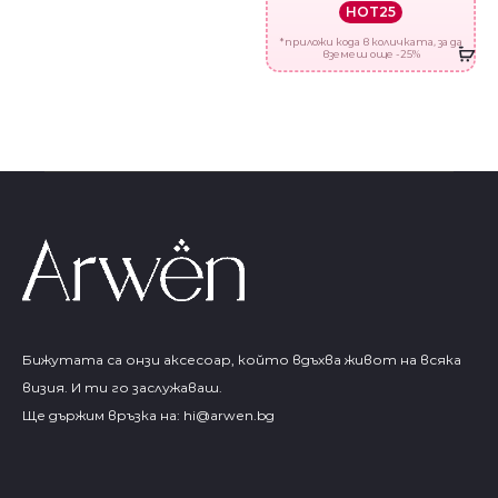
HOT25
*приложи кода в количката, за да
вземеш още -25%
Бижутата са онзи аксесоар, който вдъхва живот на всяка
визия. И ти го заслужаваш.
Ще държим връзка на:
hi@arwen.bg