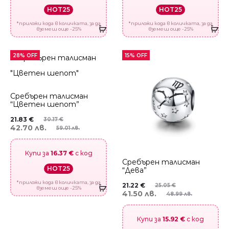
HOT25
HOT25
*приложи кода в количката, за да
*приложи кода в количката, за да
вземеш още -25%
вземеш още -25%
28% OFF
15% OFF
Сребърен талисман
“Цветен шепот”
21.83
€
30.17
€
42.70 лв.
59.01 лв.
Купи за
16.37 €
с код
Сребърен талисман
HOT25
“Дева”
*приложи кода в количката, за да
21.22
€
25.05
€
вземеш още -25%
41.50 лв.
48.99 лв.
Купи за
15.92 €
с код