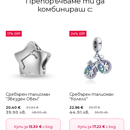
Препоръчваме ти да
комбинираш с:
17% OFF
24% OFF
Сребърен талисман
Сребърен талисман
“Звезден Овен”
“Колело”
20.40
€
22.96
€
24.54
€
30.17
€
39.90 лв.
44.91 лв.
48.00 лв.
59.01 лв.
Купи за
15.30 €
с код
Купи за
17.22 €
с код