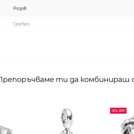
Розов
Сребро
Препоръчваме ти да комбинираш с
12% OFF