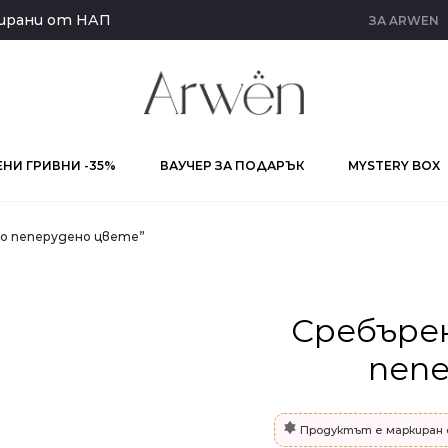
кирани от НАП
ЗА ARWEN
НИ ГРИВНИ -35%
ВАУЧЕР ЗА ПОДАРЪК
MYSTERY BOX
во пеперудено цвете”
Сребъре
пеп
Продуктът е маркиран 