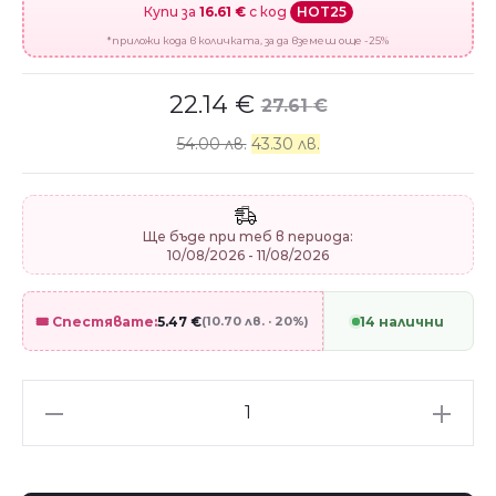
Купи за
16.61 €
с код
HOT25
*приложи кода в количката, за да вземеш още -25%
22.14
€
27.61
€
54.00 лв.
43.30 лв.
Ще бъде при теб в периода:
10/08/2026 - 11/08/2026
🎟️ Спестявате:
5.47
€
(10.70 лв. · 20%)
14 налични
Сребърен
талисман
"Самолетче"