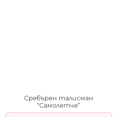
Сребърен талисман
“Самолетче”