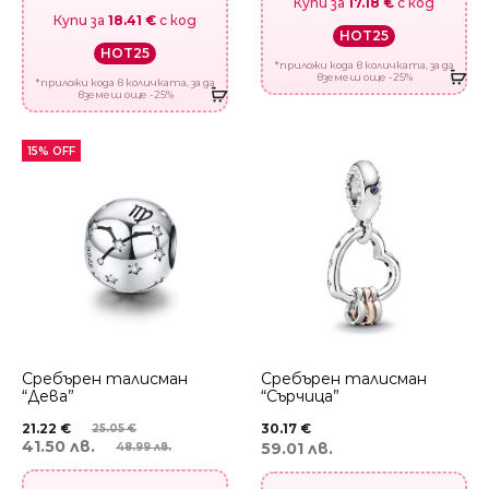
Купи за
17.18 €
с код
Купи за
18.41 €
с код
HOT25
HOT25
*приложи кода в количката, за да
вземеш още -25%
*приложи кода в количката, за да
вземеш още -25%
15% OFF
Сребърен талисман
Сребърен талисман
“Дева”
“Сърчица”
21.22
€
30.17
€
25.05
€
41.50 лв.
59.01 лв.
48.99 лв.