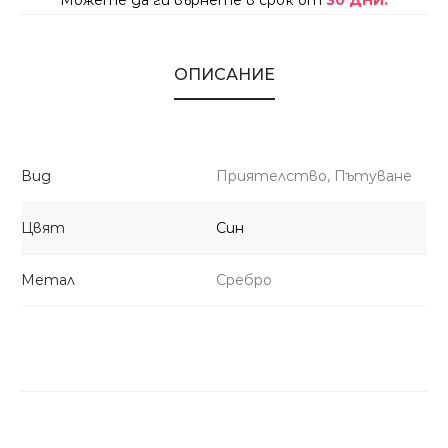
Можете да ги върнете в срок от
30 ДНИ.
ОПИСАНИЕ
Вид
Приятелство, Пътуване
Цвят
Син
Метал
Сребро