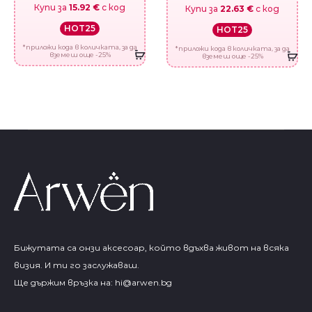
Купи за
15.92 €
с код
Купи за
22.63 €
с код
HOT25
HOT25
*приложи кода в количката, за да
*приложи кода в количката, за да
вземеш още -25%
вземеш още -25%
Бижутата са онзи аксесоар, който вдъхва живот на всяка
визия. И ти го заслужаваш.
Ще държим връзка на:
hi@arwen.bg