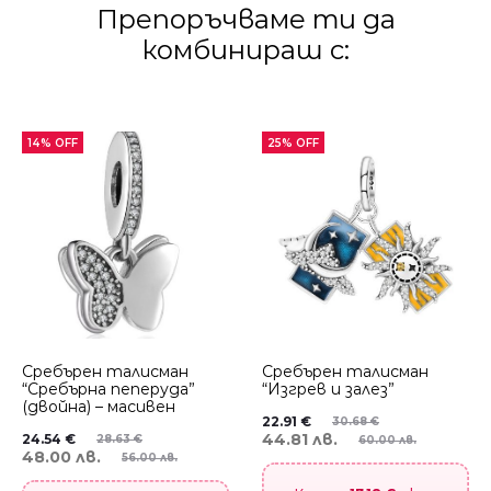
Препоръчваме ти да
комбинираш с:
14% OFF
25% OFF
Сребърен талисман
Сребърен талисман
“Сребърна пеперуда”
“Изгрев и залез”
(двойна) – масивен
22.91
€
30.68
€
44.81 лв.
24.54
€
28.63
€
60.00 лв.
48.00 лв.
56.00 лв.