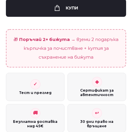
quantity
КУПИ
🎁
Поръчай 2+ бижута
→ вземи 2 подаръка
кърпичка за почистване + кутия за
съхранение на бижута
Сертификат за
Тест и преглед
автентичност
Безплатна доставка
30 дни право на
над 45€
връщане