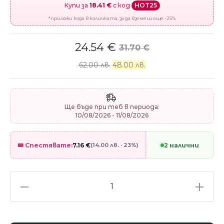
Купи за
18.41 €
с код
HOT25
*приложи кода в количката, за да вземеш още -25%
24.54
€
31.70
€
62.00 лв.
48.00 лв.
Ще бъде при теб в периода:
10/08/2026 - 11/08/2026
🎟️ Спестявате:
7.16
€
(14.00 лв. · 23%)
2 налични
Сребърен
талисман
"Шах