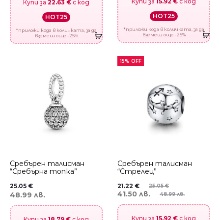
Купи за
15.92 €
с код
Купи за
22.63 €
с код
HOT25
HOT25
*приложи кода в количката, за да
*приложи кода в количката, за да
вземеш още -25%
вземеш още -25%
15% OFF
Сребърен талисман
Сребърен талисман
“Сребърна топка”
“Стрелец”
25.05
€
21.22
€
25.05
€
41.50 лв.
48.99 лв.
48.99 лв.
Купи за
15.92 €
с код
Купи за
18.79 €
с код