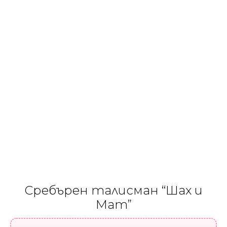
Сребърен талисман “Шах и
Мат”