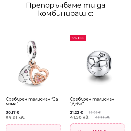
Препоръчваме ти да
комбинираш с:
15% OFF
Сребърен талисман “За
Сребърен талисман
мама”
“Дева”
30.17
€
21.22
€
25.05
€
41.50 лв.
59.01 лв.
48.99 лв.