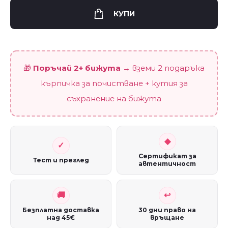
и
КУПИ
Мат"
quantity
🎁
Поръчай 2+ бижута
→ вземи 2 подаръка
кърпичка за почистване + кутия за
съхранение на бижута
Сертификат за
Тест и преглед
автентичност
Безплатна доставка
30 дни право на
над 45€
връщане