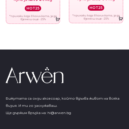
HOT25
HOT25
*приложи кода в количката, за да
*приложи кода в количката, за да
вземеш още -25%
вземеш още -25%
Бижутата са онзи аксесоар, който вдъхва живот на всяка
визия. И ти го заслужаваш.
Ще държим връзка на:
hi@arwen.bg