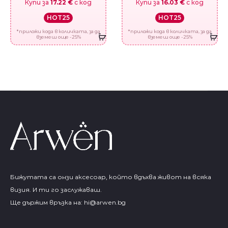
Купи за
17.22 €
с код
Купи за
16.03 €
с код
HOT25
HOT25
*приложи кода в количката, за да
*приложи кода в количката, за да
вземеш още -25%
вземеш още -25%
Бижутата са онзи аксесоар, който вдъхва живот на всяка
визия. И ти го заслужаваш.
Ще държим връзка на:
hi@arwen.bg