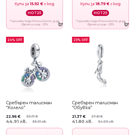
Купи за
15.92 €
с код
Купи за
18.79 €
с код
HOT25
HOT25
*приложи кода в количката, за да
*приложи кода в количката, за да
вземеш още -25%
вземеш още -25%
24% OFF
23% OFF
Сребърен талисман
Сребърен талисман
“Колело”
“Обувка”
22.96
€
21.37
€
30.17
€
27.61
€
44.91 лв.
41.80 лв.
59.01 лв.
54.00 лв.