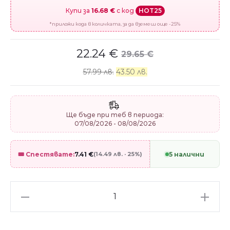
Купи за
16.68 €
с код
HOT25
*приложи кода в количката, за да вземеш още -25%
22.24
€
29.65
€
57.99 лв.
43.50 лв.
Ще бъде при теб в периода:
07/08/2026 - 08/08/2026
🎟️ Спестявате:
7.41
€
(14.49 лв. · 25%)
5 налични
Сребърен
талисман