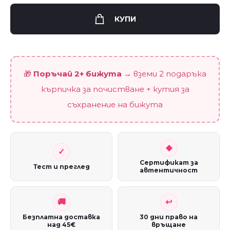
"Сребърен
делфин"
КУПИ
quantity
🎁
Поръчай 2+ бижута
→ вземи 2 подаръка
кърпичка за почистване + кутия за
съхранение на бижута
Сертификат за
Тест и преглед
автентичност
Безплатна доставка
30 дни право на
над 45€
връщане