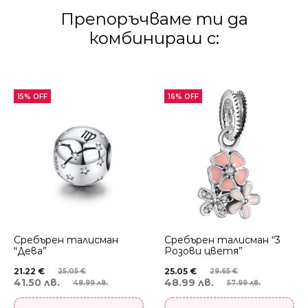
Препоръчваме ти да
комбинираш с:
15% OFF
16% OFF
Сребърен талисман
Сребърен талисман “3
“Дева”
Розови цветя”
21.22
€
25.05
€
25.05
€
29.65
€
41.50 лв.
48.99 лв.
48.99 лв.
57.99 лв.