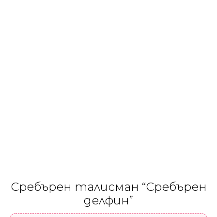
Сребърен талисман “Сребърен
делфин”