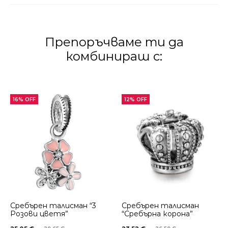
Препоръчваме ти да
комбинираш с:
16% OFF
12% OFF
Сребърен талисман “3
Сребърен талисман
Розови цветя”
“Сребърна корона”