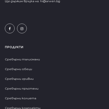
Ще държим връзка на:
hi@arwen.bg
ПРОДУКТИ
Сребърни талисмани
Сребърни обеци
Сребърни гривни
Сребърни пръстени
Сребърни колиета
Сребърни комплекти