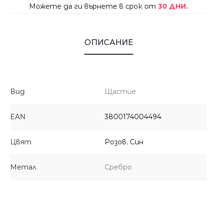
Можете да ги върнете в срок от
30 ДНИ.
ОПИСАНИЕ
Вид
Щастие
EAN
3800174004494
Цвят
Розов
,
Син
Метал
Сребро