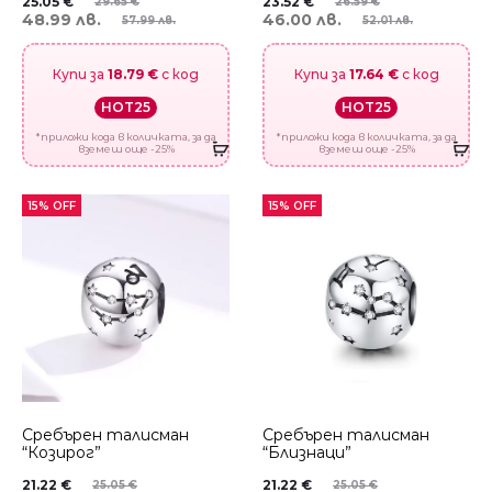
25.05
€
23.52
€
29.65
€
26.59
€
48.99 лв.
46.00 лв.
57.99 лв.
52.01 лв.
Купи за
18.79 €
с код
Купи за
17.64 €
с код
HOT25
HOT25
*приложи кода в количката, за да
*приложи кода в количката, за да
вземеш още -25%
вземеш още -25%
15% OFF
15% OFF
Сребърен талисман
Сребърен талисман
“Козирог”
“Близнаци”
21.22
€
21.22
€
25.05
€
25.05
€