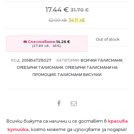
17.44
€
31.70
€
62.00 лв.
34.11 лв.
Out of stock
🎟️ Спестявате:
14.26
€
(27.89 лв. · 45%)
КОД:
2058547215027
КАТЕГОРИИ:
ВСИЧКИ ТАЛИСМАНИ
,
СРЕБЪРНИ ТАЛИСМАНИ
,
СРЕБЪРНИ ТАЛИСМАНИ НА
ПРОМОЦИЯ
,
ТАЛИСМАНИ ВИСУЛКИ
SHARE
Всички бижута са налични и се доставят в
красива
кутийка,
която можете да използвате за подарък!