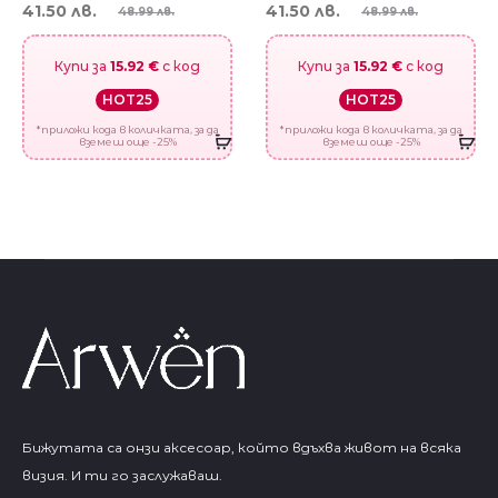
41.50 лв.
41.50 лв.
48.99 лв.
48.99 лв.
Купи за
15.92 €
с код
Купи за
15.92 €
с код
HOT25
HOT25
*приложи кода в количката, за да
*приложи кода в количката, за да
вземеш още -25%
вземеш още -25%
Бижутата са онзи аксесоар, който вдъхва живот на всяка
визия. И ти го заслужаваш.