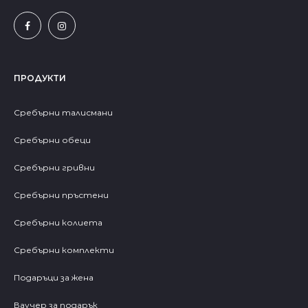
ПРОДУКТИ
Сребърни талисмани
Сребърни обеци
Сребърни гривни
Сребърни пръстени
Сребърни колиета
Сребърни комплекти
Подаръци за жена
Ваучер за подарък