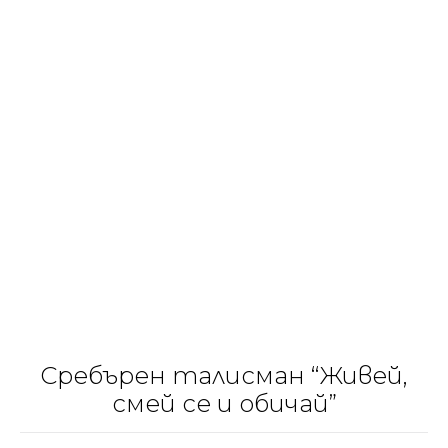
Сребърен талисман “Живей,
смей се и обичай”