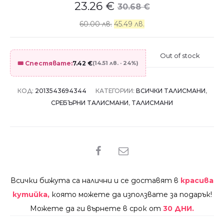
23.26
€
30.68
€
60.00 лв.
45.49 лв.
Out of stock
🎟️ Спестявате:
7.42
€
(14.51 лв. · 24%)
КОД:
2013543694344
КАТЕГОРИИ:
ВСИЧКИ ТАЛИСМАНИ
,
СРЕБЪРНИ ТАЛИСМАНИ
,
ТАЛИСМАНИ
SHARE
Всички бижута са налични и се доставят в
красива
кутийка,
която можете да използвате за подарък!
Можете да ги върнете в срок от
30 ДНИ.