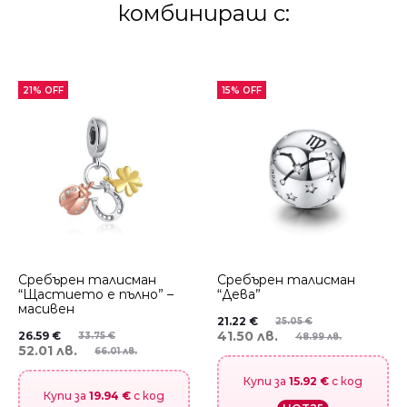
комбинираш с:
21% OFF
15% OFF
Сребърен талисман
Сребърен талисман
“Щастието е пълно” –
“Дева”
масивен
21.22
€
25.05
€
41.50 лв.
26.59
€
33.75
€
48.99 лв.
52.01 лв.
66.01 лв.
Купи за
15.92 €
с код
Купи за
19.94 €
с код