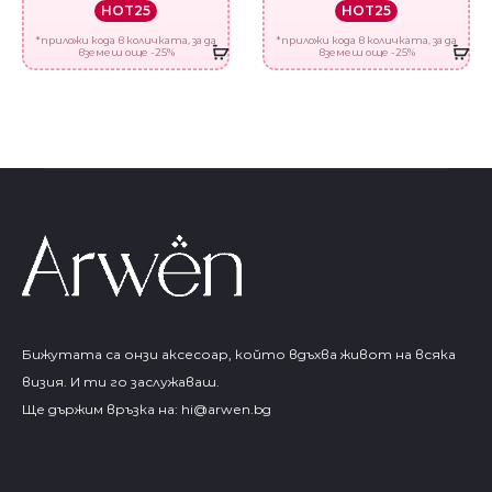
HOT25
HOT25
*приложи кода в количката, за да
*приложи кода в количката, за да
вземеш още -25%
вземеш още -25%
Бижутата са онзи аксесоар, който вдъхва живот на всяка
визия. И ти го заслужаваш.
Ще държим връзка на:
hi@arwen.bg