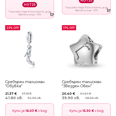
HOT25
HOT25
*приложи кода в количката, за да
вземеш още -25%
*приложи кода в количката, за да
вземеш още -25%
23% OFF
17% OFF
Сребърен талисман
Сребърен талисман
“Обувка”
“Звезден Овен”
21.37
€
20.40
€
27.61
€
24.54
€
41.80 лв.
39.90 лв.
54.00 лв.
48.00 лв.
Купи за
16.03 €
с код
Купи за
15.30 €
с код