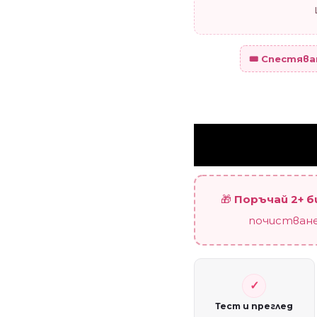
🎟️ Спестяв
🎁
Поръчай 2+ 
почистване
Тест и преглед