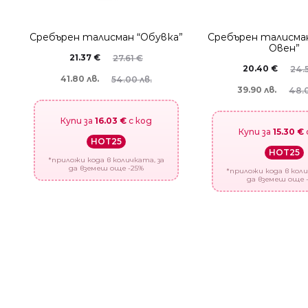
Сребърен талисман “Обувка”
Сребърен талисман
Овен”
21.37
€
27.61
€
20.40
€
24.
41.80 лв.
54.00 лв.
39.90 лв.
48.0
Купи за
16.03 €
с код
Купи за
15.30 €
HOT25
HOT25
*приложи кода в количката, за
да вземеш още -25%
*приложи кода в коли
да вземеш още 