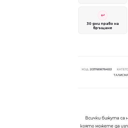
30 дни право на
връщане
КОД:
20376896784553
КАТЕГ
ТАЛИСМ
Всички бижута са 
която можете да изп