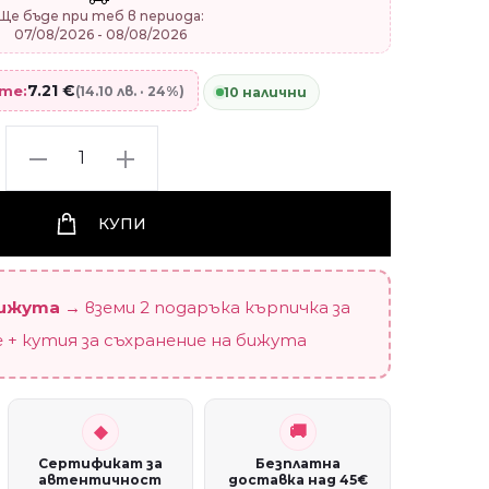
Ще бъде при теб в периода:
07/08/2026 - 08/08/2026
7.21
€
ате:
(14.10 лв. · 24%)
10 налични
Сребърен
талисман
"Звездички"
КУПИ
quantity
бижута
→ вземи 2 подаръка кърпичка за
 + кутия за съхранение на бижута
Сертификат за
Безплатна
автентичност
доставка над 45€