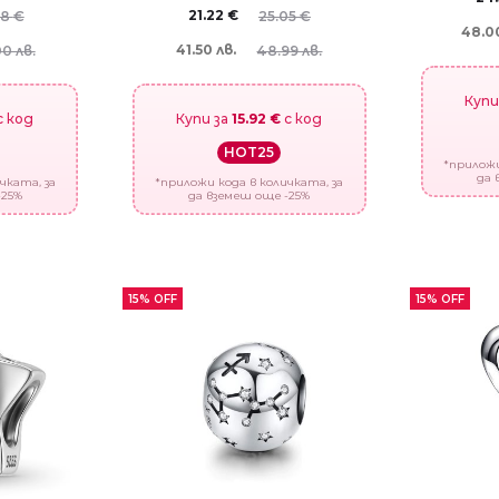
21.22
€
68
€
25.05
€
48.00
41.50 лв.
0 лв.
48.99 лв.
Купи
с код
Купи за
15.92 €
с код
HOT25
*приложи
да 
чката, за
*приложи кода в количката, за
-25%
да вземеш още -25%
15% OFF
15% OFF