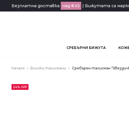
Безплатна доставка
над €45
| Бижутата са мар
СРЕБЪРНИ БИЖУТА
КОЖЕ
Начало
Всички талисмани
Сребърен талисман “Звездич
24% OFF