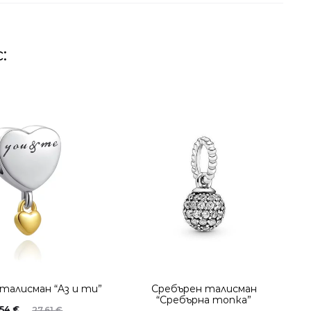
:
талисман “Aз и ти”
Сребърен талисман
“Сребърна топка”
.54
€
27.61
€