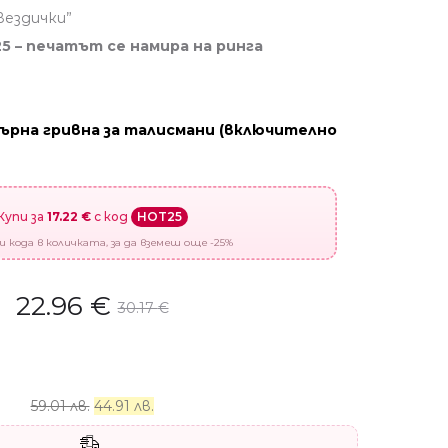
вездички”
5 – печатът се намира на ринга
ърна гривна за талисмани (включително
Купи за
17.22 €
с код
HOT25
 кода в количката, за да вземеш още -25%
22.96
€
30.17
€
59.01 лв.
44.91 лв.