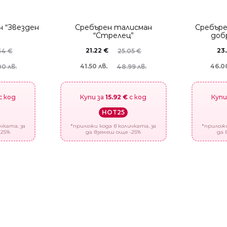
 “Звезден
Сребърен талисман
Сребъре
“Стрелец”
доб
21.22
€
23
54
€
25.05
€
41.50 лв.
46.00
0 лв.
48.99 лв.
с код
Купи за
15.92 €
с код
Купи
HOT25
чката, за
*приложи кода в количката, за
*приложи
-25%
да вземеш още -25%
да 