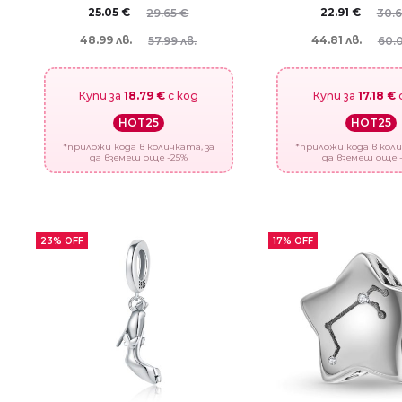
25.05
€
22.91
€
29.65
€
30.
48.99 лв.
44.81 лв.
57.99 лв.
60.0
Купи за
18.79 €
с код
Купи за
17.18 €
HOT25
HOT25
*приложи кода в количката, за
*приложи кода в коли
да вземеш още -25%
да вземеш още 
23% OFF
17% OFF