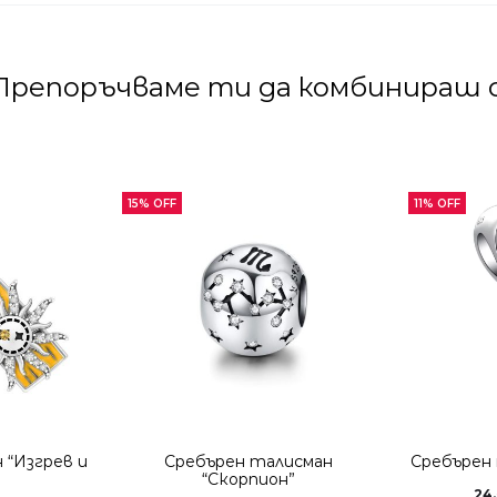
Препоръчваме ти да комбинираш с
15% OFF
11% OFF
 “Изгрев и
Сребърен талисман
Сребърен 
“Скорпион”
24