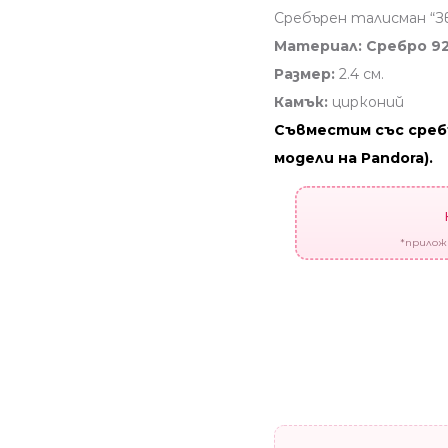
Сребърен талисман “З
Материал: Сребро 92
Размер:
2.4 см.
Камък:
цирконий
Съвместим със среб
модели на Pandora).
*приложи