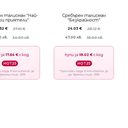
н талисман “Най-
Сребърен талисман
ри приятели”
“Безкрайност”
.52
€
24.03
€
27.61
€
28.12
€
 лв.
47.00 лв.
54.00 лв.
55.00 лв.
 за
17.64 €
с код
Купи за
18.02 €
с код
HOT25
HOT25
 кода в количката, за
*приложи кода в количката, за
вземеш още -25%
да вземеш още -25%