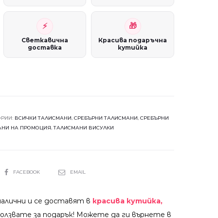
Светкавична
Красива подаръчна
доставка
кутийка
ОРИИ:
ВСИЧКИ ТАЛИСМАНИ
,
СРЕБЪРНИ ТАЛИСМАНИ
,
СРЕБЪРНИ
АНИ НА ПРОМОЦИЯ
,
ТАЛИСМАНИ ВИСУЛКИ
SHARE
FACEBOOK
EMAIL
налични и се доставят в
красива кутийка,
олзвате за подарък! Можете да ги върнете в