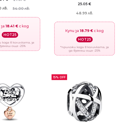
25.05
€
 лв.
54.00 лв.
48.99 лв.
 за
18.41 €
с код
Купи за
18.79 €
с код
HOT25
HOT25
 кода в количката, за
вземеш още -25%
*приложи кода в количката, за
да вземеш още -25%
15% OFF