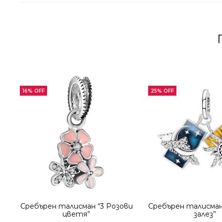
16% OFF
25% OFF
Сребърен талисман “3 Розови
Сребърен талисман
цветя”
залез”