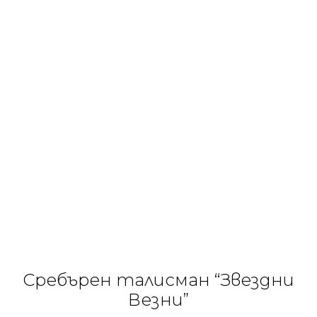
Сребърен талисман “Звездни
Везни”