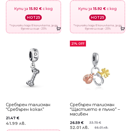
Купи за
15.92 €
с код
Купи за
15.92 €
с код
HOT25
HOT25
*приложи кода в количката, за да
*приложи кода в количката, за да
вземеш още -25%
вземеш още -25%
21% OFF
Сребърен талисман
Сребърен талисман
“Сребърен кокал”
“Щастието е пълно” –
масивен
21.47
€
26.59
€
41.99 лв.
33.75
€
52.01 лв.
66.01 лв.