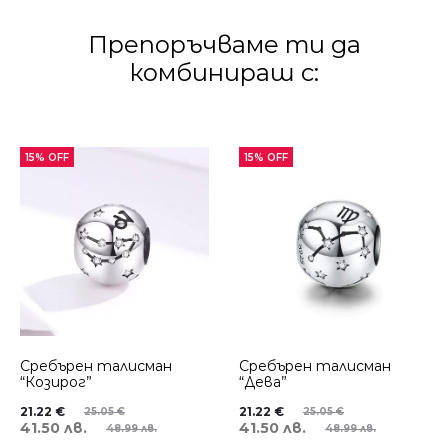
Препоръчваме ти да
комбинираш с:
15% OFF
15% OFF
Сребърен талисман
Сребърен талисман
“Козирог”
“Дева”
21.22
€
21.22
€
25.05
€
25.05
€
41.50 лв.
41.50 лв.
48.99 лв.
48.99 лв.