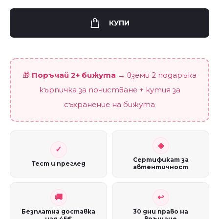
"Звездни
Везни"
КУПИ
quantity
🎁
Поръчай 2+ бижута
→ вземи 2 подаръка
кърпичка за почистване + кутия за
съхранение на бижута
Сертификат за
Тест и преглед
автентичност
Безплатна доставка
30 дни право на
над 45€
връщане