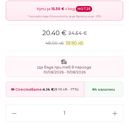
Купи за
15.30 €
с код
HOT25
*приложи кода в количката, за да вземеш още -25%
20.40
€
24.54
€
48.00 лв.
39.90 лв.
Ще бъде при теб в периода:
10/08/2026 - 11/08/2026
🎟️ Спестявате:
4.14
€
(8.10 лв. · 17%)
4 налични
Сребърен
талисман