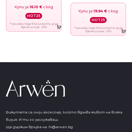
Купи за
16.10 €
с код
Купи за
19.94 €
с код
HOT25
HOT25
*приложи кода в количката, за да
вземеш още -25%
*приложи кода в количката, за да
вземеш още -25%
Бижутата са онзи аксесоар, който вдъхва живот на всяка
визия. И ти го заслужаваш.
Ще държим връзка на:
hi@arwen.bg