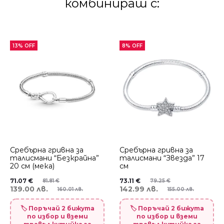
комбинираш с:
13% OFF
8% OFF
Сребърна гривна за
Сребърна гривна за
талисмани “Безкрайна”
талисмани “Звезда” 17
20 см (мека)
см
71.07
€
73.11
€
81.81
€
79.25
€
139.00 лв.
142.99 лв.
160.01 лв.
155.00 лв.
🏷️ Поръчай 2 бижута
🏷️ Поръчай 2 бижута
по избор и вземи
по избор и вземи