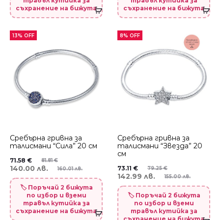
травъл кутийка за
травъл кутийка за
съхранение на бижута
съхранение на бижута
13% OFF
8% OFF
Сребърна гривна за
Сребърна гривна за
талисмани “Сила” 20 см
талисмани “Звезда” 20
см
71.58
€
81.81
€
140.00 лв.
73.11
€
79.25
€
160.01 лв.
142.99 лв.
155.00 лв.
🏷️ Поръчай 2 бижута
по избор и вземи
🏷️ Поръчай 2 бижута
травъл кутийка за
по избор и вземи
съхранение на бижута
травъл кутийка за
съхранение на бижута