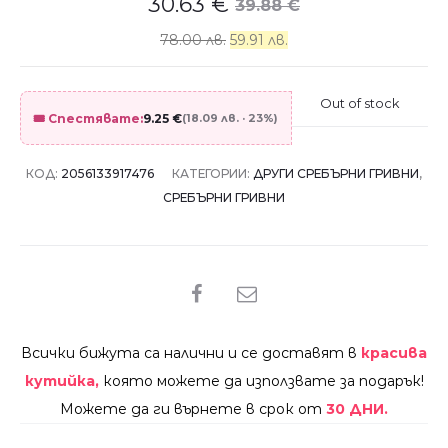
30.63
€
39.88
€
78.00 лв.
59.91 лв.
Out of stock
🎟️ Спестявате:
9.25
€
(18.09 лв. · 23%)
КОД:
2056133917476
КАТЕГОРИИ:
ДРУГИ СРЕБЪРНИ ГРИВНИ
,
СРЕБЪРНИ ГРИВНИ
SHARE
Всички бижута са налични и се доставят в
красива
кутийка,
която можете да използвате за подарък!
Можете да ги върнете в срок от
30 ДНИ.