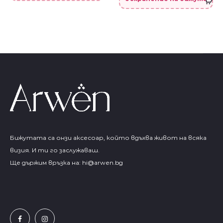
Бижутата са онзи аксесоар, който вдъхва живот на всяка
визия. И ти го заслужаваш.
Ще държим връзка на:
hi@arwen.bg