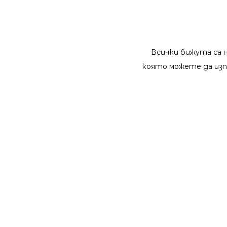
Всички бижута са 
която можете да изп