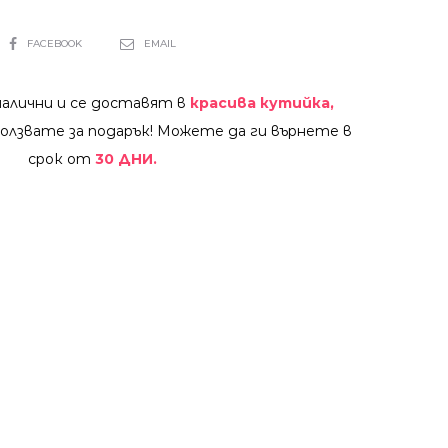
SHARE
FACEBOOK
EMAIL
налични и се доставят в
красива кутийка,
олзвате за подарък! Можете да ги върнете в
срок от
30 ДНИ.