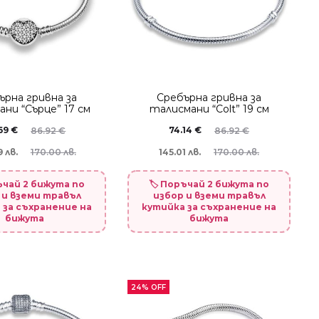
ърна гривна за
Сребърна гривна за
ни “Сърце” 17 см
талисмани “Colt” 19 см
.69
€
74.14
€
86.92
€
86.92
€
 лв.
145.01 лв.
170.00 лв.
170.00 лв.
ръчай 2 бижута по
🏷️ Поръчай 2 бижута по
 и вземи травъл
избор и вземи травъл
 за съхранение на
кутийка за съхранение на
бижута
бижута
24% OFF