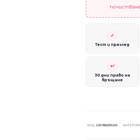
почистване
Тест и преглед
30 дни право на
връщане
КОД:
2061388355265
КАТЕГОР