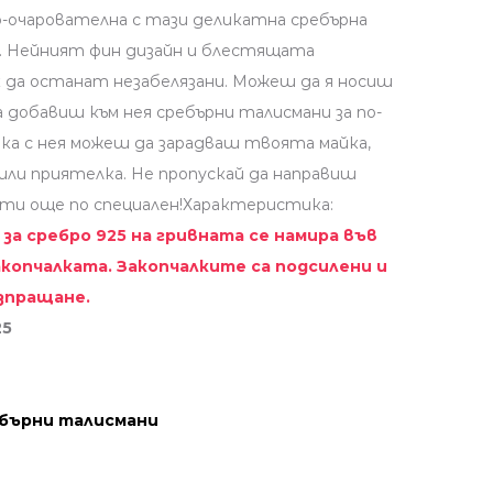
о-очарователна с тази деликатна сребърна
см. Нейният фин дизайн и блестящата
к да останат незабелязани. Можеш да я носиш
 добавиш към нея сребърни талисмани за по-
ка с нея можеш да зарадваш твоята майка,
или приятелка. Не пропускай да направиш
 ти още по специален!Характеристика:
за сребро 925 на гривната се намира във
копчалката. Закопчалките са подсилени и
зпращане.
25
бърни талисмани