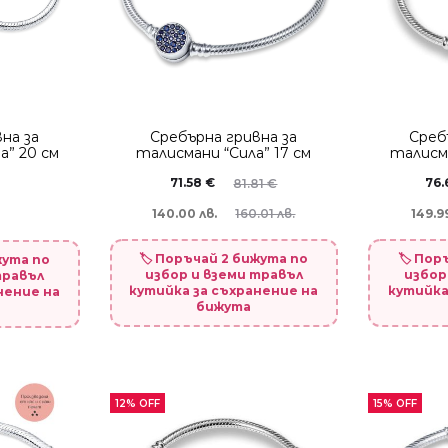
на за
Сребърна гривна за
Среб
а” 20 см
талисмани “Сила” 17 см
талисма
71.58
€
76
81.81
€
140.00 лв.
149.99
160.01 лв.
🏷️ Поръчай 2 бижута по
🏷️ По
жута по
избор и вземи травъл
избор
травъл
кутийка за съхранение на
кутийка
нение на
бижута
12% OFF
15% OFF