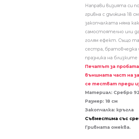
Направи визията си п
гривна с дължина 18 
закопчалката няма ка
самостоятелно или да
голям ефект. Също та
сестра, братовчедка 
празника на близките
Печатът за пробата 
външната част на за
се тестват преди и
Материал: Сребро 9
Размер: 18 см
Закопчалка: кръгла
Съвместимa със сре
Гривната омеква.