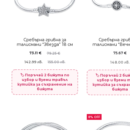
Сребърна гривна за
Сребърна грив
талисмани “Звезда” 18 см
талисмани “Вечн
73.11
€
75.67
€
79.25
€
142.99 лв.
155.00 лв.
148.00 лв.
🏷️ Поръчай 2 бижута по
🏷️ Поръчай 2 би
избор и вземи травъл
избор и вземи 
кутийка за съхранение на
кутийка за съхра
бижута
бижута
8% OFF