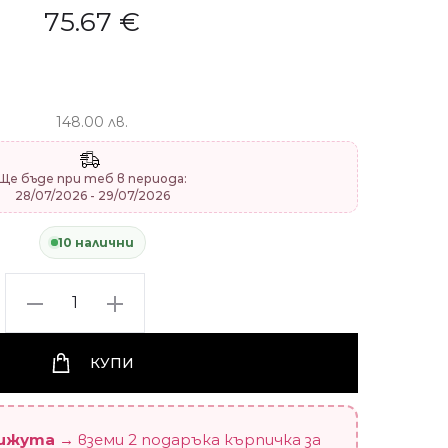
75.67
€
148.00 лв.
Ще бъде при теб в периода:
28/07/2026 - 29/07/2026
10 налични
Сребърна
гривна
за
КУПИ
талисмани
"Вечна"
18см
бижута
→ вземи 2 подаръка кърпичка за