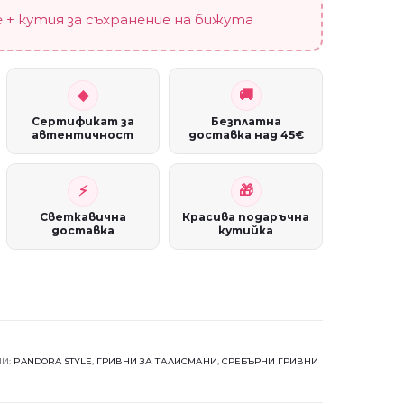
quantity
 + кутия за съхранение на бижута
Сертификат за
Безплатна
автентичност
доставка над 45€
Светкавична
Красива подаръчна
доставка
кутийка
ИИ:
PANDORA STYLE
,
ГРИВНИ ЗА ТАЛИСМАНИ
,
СРЕБЪРНИ ГРИВНИ