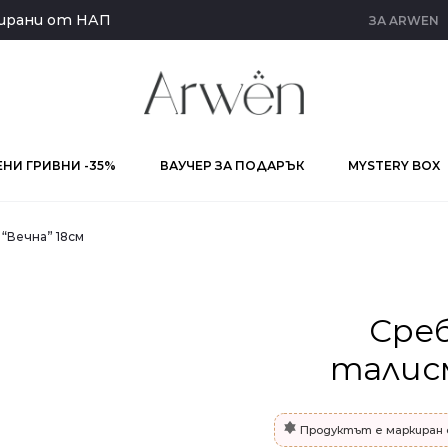
кирани от НАП
ЗА ARWEN
НИ ГРИВНИ -35%
ВАУЧЕР ЗА ПОДАРЪК
MYSTERY BOX
“Вечна” 18см
Среб
талисм
Продуктът е маркиран 