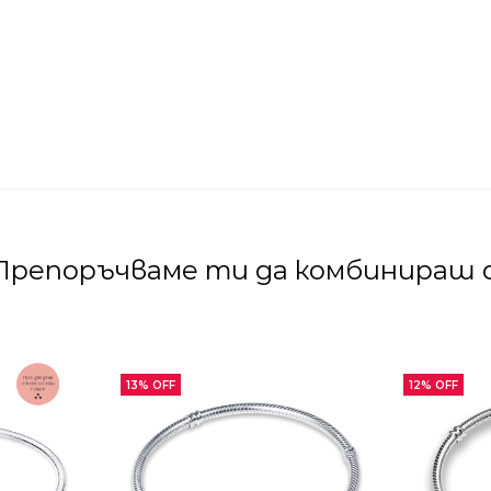
Препоръчваме ти да комбинираш с
13% OFF
12% OFF