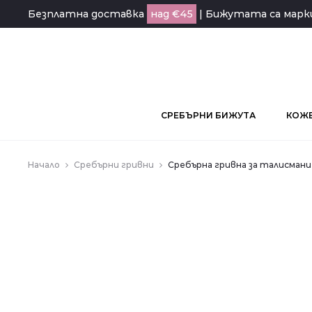
Безплатна доставка
над €45
| Бижутата са мар
СРЕБЪРНИ БИЖУТА
КОЖЕ
Начало
Сребърни гривни
Сребърна гривна за талисмани 