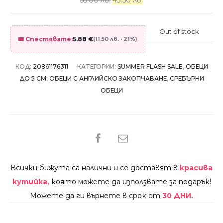
55.00 лв.
43.50 лв.
Out of stock
🎟️ Спестявате:
5.88
€
(11.50 лв. · 21%)
КОД:
20861176311
КАТЕГОРИИ:
SUMMER FLASH SALE
,
ОБЕЦИ
ДО 5 СМ
,
ОБЕЦИ С АНГЛИЙСКО ЗАКОПЧАВАНЕ
,
СРЕБЪРНИ
ОБЕЦИ
SHARE
Всички бижута са налични и се доставят в
красива
кутийка,
която можете да използвате за подарък!
Можете да ги върнете в срок от
30 ДНИ.