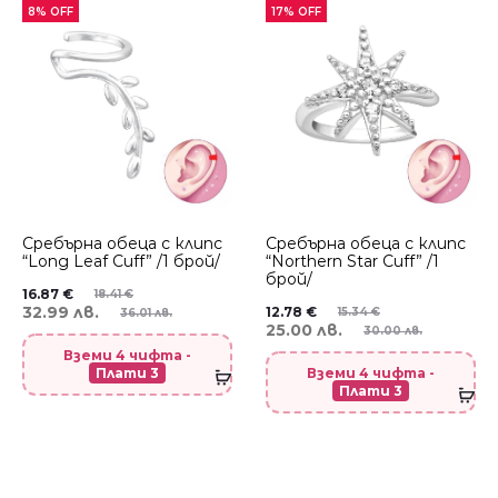
8% OFF
17% OFF
Сребърнa oбеца с клипс
Сребърнa oбеца с клипс
“Long Leaf Cuff” /1 брой/
“Northern Star Cuff” /1
брой/
16.87
€
18.41
€
32.99 лв.
12.78
€
15.34
€
36.01 лв.
25.00 лв.
30.00 лв.
Вземи 4 чифта -
Плати 3
Вземи 4 чифта -
Плати 3