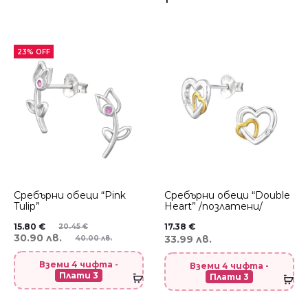
23% OFF
Сребърни обеци “Pink
Сребърни обеци “Double
Tulip”
Heart” /позлатени/
15.80
€
17.38
€
20.45
€
30.90 лв.
33.99 лв.
40.00 лв.
Вземи 4 чифта -
Вземи 4 чифта -
Плати 3
Плати 3