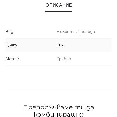
ОПИСАНИЕ
Вид
Животни, Природа
Цвят
Син
Метал
Сребро
Препоръчваме ти да
комбинираш с: