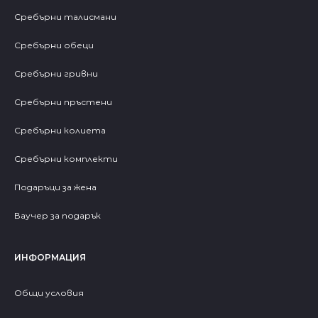
Сребърни талисмани
Сребърни обеци
Сребърни гривни
Сребърни пръстени
Сребърни колиета
Сребърни комплекти
Подаръци за жена
Ваучер за подарък
ИНФОРМАЦИЯ
Общи условия