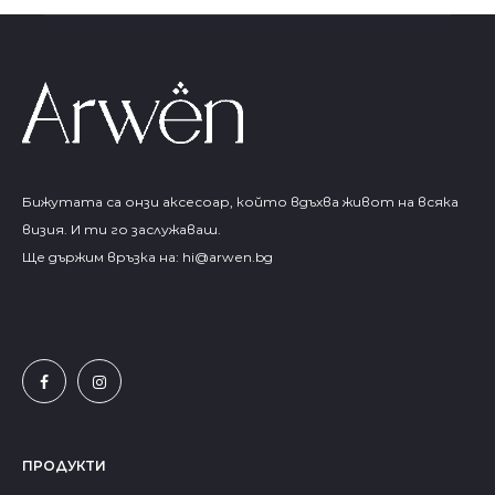
Бижутата са онзи аксесоар, който вдъхва живот на всяка
визия. И ти го заслужаваш.
Ще държим връзка на:
hi@arwen.bg
ПРОДУКТИ