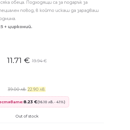
всяка обеца. Подходящи са за подарък за
специален повод, в който искаш да зарадваш
однина.
5 + цирконий.
11.71
€
19.94
€
39.00 лв.
22.90 лв.
8.23
€
пестявате:
(16.10 лв. · 41%)
Out of stock