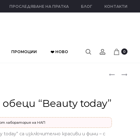
ПРОСЛЕДЯВАНЕ НА ПРАТКА
БЛОГ
КОНТАКТИ
ПРОМОЦИИ
❤️ НОВО
0
Прод
СРЕБЪРНИ
СРЕБЪРНИ
ОБЕЦИ
ОБЕЦИ
naviga
“GLAMOUR
“GLAMOUR
IN
IN
обеци “Beauty today”
WHITE”
PURPLE”
от лаборатория на НАП
y today” са изключително красиви и фини – с