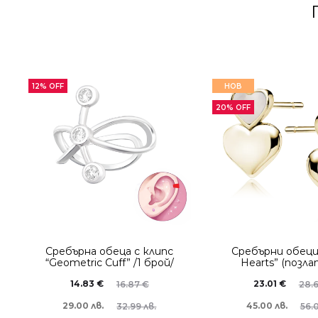
12% OFF
НОВ
20% OFF
Сребърнa oбеца с клипс
Сребърни обеци
“Geometric Cuff” /1 брой/
Hearts” (позл
14.83
€
23.01
€
16.87
€
28.
29.00 лв.
45.00 лв.
32.99 лв.
56.