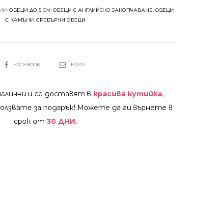
ИИ:
ОБЕЦИ ДО 5 СМ
,
ОБЕЦИ С АНГЛИЙСКО ЗАКОПЧАВАНЕ
,
ОБЕЦИ
С КАМЪНИ
,
СРЕБЪРНИ ОБЕЦИ
SHARE
FACEBOOK
EMAIL
налични и се доставят в
красива кутийка,
олзвате за подарък! Можете да ги върнете в
срок от
30 ДНИ.