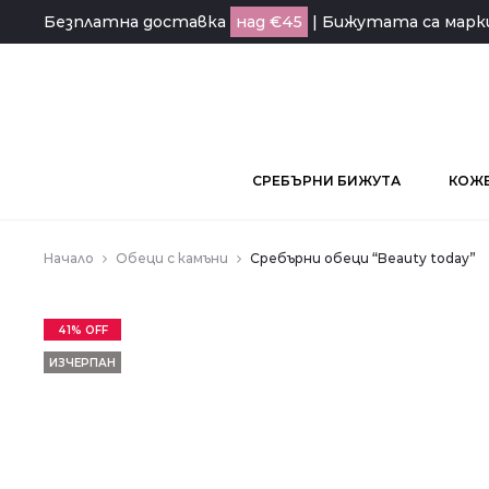
Безплатна доставка
над €45
| Бижутата са мар
СРЕБЪРНИ БИЖУТА
КОЖЕ
Начало
Обеци с камъни
Сребърни обеци “Beauty today”
41% OFF
ИЗЧЕРПАН