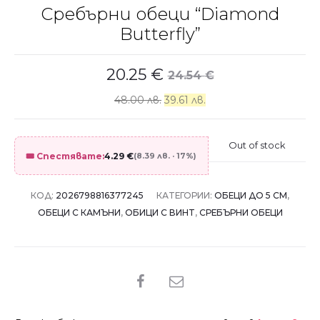
Сребърни обеци “Diamond
Butterfly”
20.25
€
24.54
€
48.00 лв.
39.61 лв.
Out of stock
🎟️ Спестявате:
4.29
€
(8.39 лв. · 17%)
КОД:
2026798816377245
КАТЕГОРИИ:
ОБЕЦИ ДО 5 СМ
,
ОБЕЦИ С КАМЪНИ
,
ОБИЦИ С ВИНТ
,
СРЕБЪРНИ ОБЕЦИ
SHARE