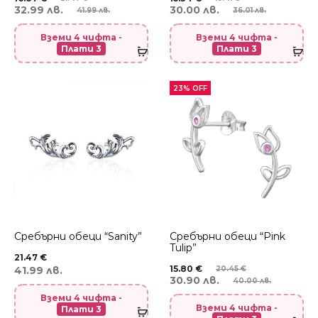
32.99 лв.
30.00 лв.
41.99 лв.
36.01 лв.
Вземи 4 чифта -
Вземи 4 чифта -
Плати 3
Плати 3
23% OFF
Сребърни обеци “Sanity”
Сребърни обеци “Pink
Tulip”
21.47
€
15.80
€
41.99 лв.
20.45
€
30.90 лв.
40.00 лв.
Вземи 4 чифта -
Вземи 4 чифта -
Плати 3