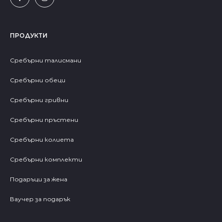
ПРОДУКТИ
Сребърни талисмани
Сребърни обеци
Сребърни гривни
Сребърни пръстени
Сребърни колиета
Сребърни комплекти
Подаръци за жена
Ваучер за подарък