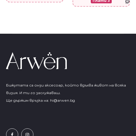
Плати 3
Бижутата са онзи аксесоар, който вдъхва живот на всяка
визия. И ти го заслужаваш.
Ще държим връзка на:
hi@arwen.bg