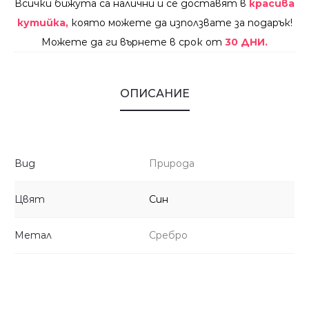
Всички бижута са налични и се доставят в
красива
кутийка,
която можете да използвате за подарък!
Можете да ги върнете в срок от
30 ДНИ.
ОПИСАНИЕ
Вид
Природа
Цвят
Син
Метал
Сребро