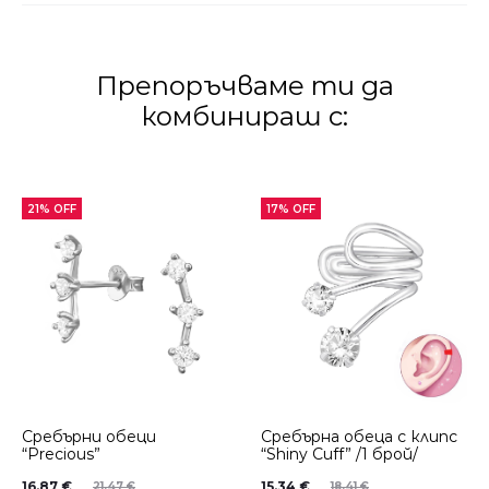
Препоръчваме ти да
комбинираш с:
21% OFF
17% OFF
Сребърни обеци
Сребърнa oбеца с клипс
“Precious”
“Shiny Cuff” /1 брой/
16.87
€
15.34
€
21.47
€
18.41
€