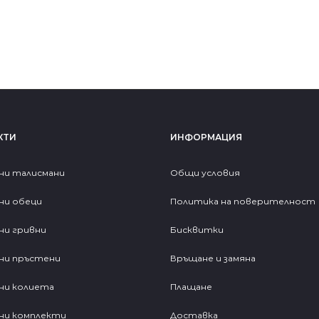
КТИ
ИНФОРМАЦИЯ
ни талисмани
Общи условия
ни обеци
Политика на поверителност
ни гривни
Бисквитки
ни пръстени
Връщане и замяна
ни колиета
Плащане
ни комплекти
Доставка