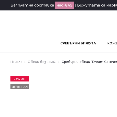
Безплатна доставка
над €45
| Бижутата са мар
СРЕБЪРНИ БИЖУТА
КОЖЕ
Начало
Обеци без камък
Сребърни обеци “Dream Catcher
23% OFF
ИЗЧЕРПАН