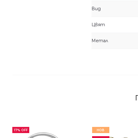
Вид
Цвят
Метал
17% OFF
НОВ