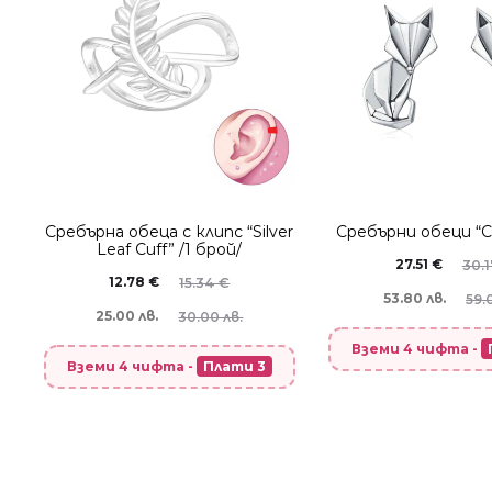
Сребърнa oбеца с клипс “Silver
Сребърни обеци “Cr
Leaf Cuff” /1 брой/
27.51
€
30.
12.78
€
15.34
€
53.80 лв.
59.0
25.00 лв.
30.00 лв.
Вземи 4 чифта -
Вземи 4 чифта -
Плати 3