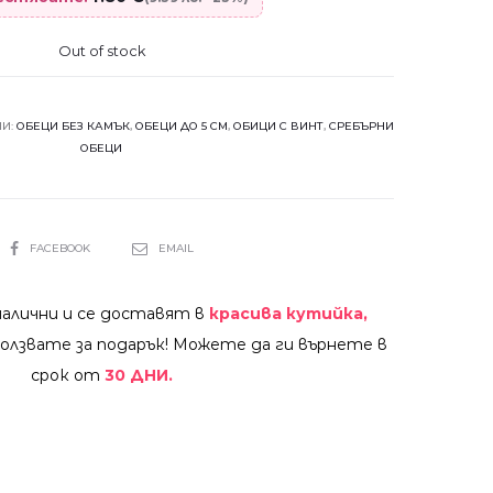
Out of stock
ИИ:
ОБЕЦИ БЕЗ КАМЪК
,
ОБЕЦИ ДО 5 СМ
,
ОБИЦИ С ВИНТ
,
СРЕБЪРНИ
ОБЕЦИ
SHARE
FACEBOOK
EMAIL
налични и се доставят в
красива кутийка,
олзвате за подарък! Можете да ги върнете в
срок от
30 ДНИ.