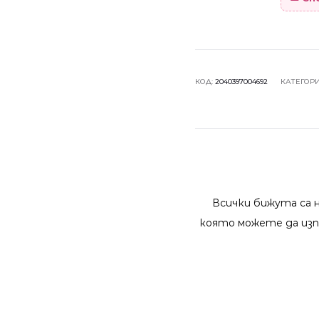
КОД:
2040397004692
КАТЕГОР
Всички бижута са 
която можете да изп