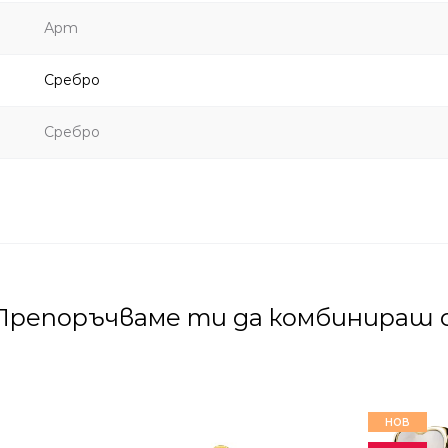
Арт
Сребро
Сребро
Препоръчваме ти да комбинираш с
НОВ