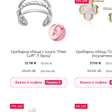
10% OFF
Сребърнa oбеца с клипс “Plain
Сребърни обеци “Go
Cuff” /1 брой/
(позлатен
12.78
€
27.10
€
15.34
€
30.
25.00 лв.
53.00 лв.
30.00 лв.
59.0
Вземи 4 чифта -
Плати 3
Вземи 4 чифта -
17% OFF
9% OFF