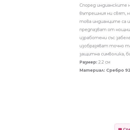
Според индианските 
вътрешния ни свят, н
това индианците са из
предпазват от нощнит
изработени със забел
изобразяват точно т
защитна символика, б
Размер:
2.2 см
Материал: Сребро 9
🎟️ С