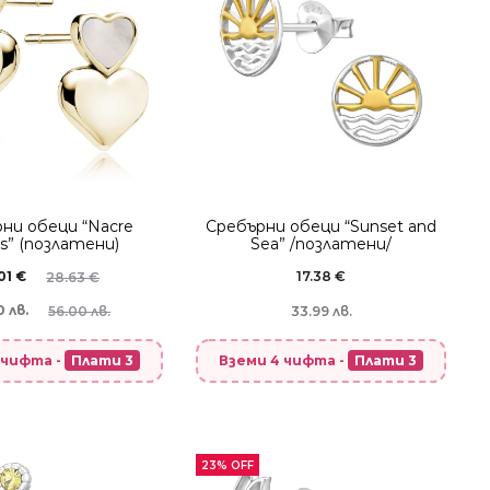
ни обеци “Nacre
Сребърни обеци “Sunset and
s” (позлатени)
Sea” /позлатени/
01
€
17.38
€
28.63
€
0 лв.
56.00 лв.
33.99 лв.
 чифта -
Плати 3
Вземи 4 чифта -
Плати 3
23% OFF