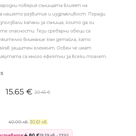
народни поверия сънищата влияят на
а нашето развитие и издръжливост. Поради
ползвали капани за сънища, които да ги
е опасности. Тези сребърни обеци са
ежително внимание към детайла, като
акъв защитен елемент. Освен че имат
ижутата са много ефектни за всеки тоалет.
25
15.65
€
20.45
€
40.00 лв.
30.61 лв.
4.80
€
пестявате:
(9.39 лв. · 23%)