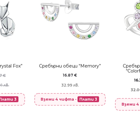
ystal Fox”
Сребърни обеци “Memory”
Сребър
“Color
16.87
€
17
€
16
1 лв.
32.99 лв.
32.0
Плати 3
Вземи 4 чифта -
Плати 3
Вземи 4