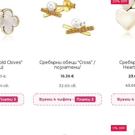
20% OFF
ld Cloves”
Сребърни обеци “Cross” /
Сребър
и)
позлатени/
Heart
16.36
€
23.
17
€
45.0
1 лв.
32.00 лв.
Плати 3
Вземи 4
Вземи 4 чифта -
Плати 3
11% OFF