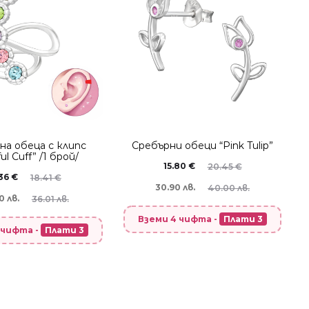
нa oбеца с клипс
Сребърни обеци “Pink Tulip”
ful Cuff” /1 брой/
15.80
€
20.45
€
.36
€
18.41
€
30.90 лв.
40.00 лв.
0 лв.
36.01 лв.
Вземи 4 чифта -
Плати 3
 чифта -
Плати 3