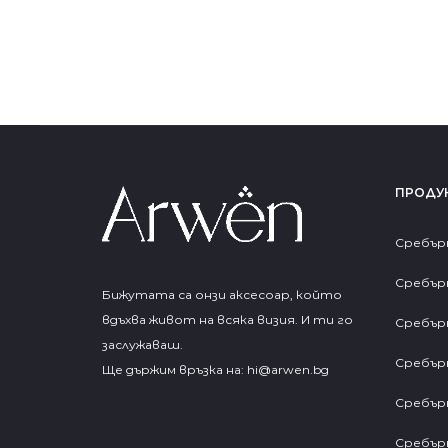
ПРОДУ
Сребър
Сребър
Бижутата са онзи аксесоар, който
вдъхва живот на всяка визия. И ти го
Сребър
заслужаваш.
Сребър
Ще държим връзка на:
hi@arwen.bg
Сребър
Сребър