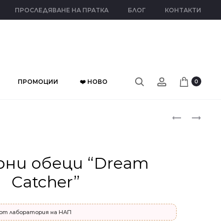
ПРОСЛЕДЯВАНЕ НА ПРАТКА
БЛОГ
КОНТАКТИ
ПРОМОЦИИ
❤️ НОВО
0
Прод
СРЕБЪРНИ
СРЕБЪРНИ
ОБЕЦИ
ОБЕЦИ
naviga
“QUEEN”
“QUEEN”
рни обеци “Dream
Catcher”
от лаборатория на НАП