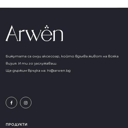
Бижутата са онзи аксесоар, който вдъхва живот на всяка
визия. И ти го заслужаваш.
Ще държим връзка на:
hi@arwen.bg
ПРОДУКТИ