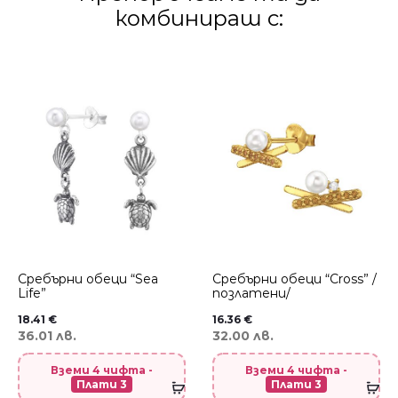
комбинираш с:
Сребърни обеци “Sea
Сребърни обеци “Cross” /
Life”
позлатени/
18.41
€
16.36
€
36.01 лв.
32.00 лв.
Вземи 4 чифта -
Вземи 4 чифта -
Плати 3
Плати 3