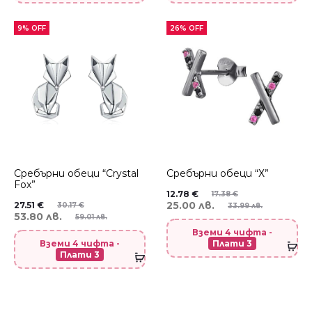
9% OFF
26% OFF
Сребърни обеци “Crystal
Сребърни обеци “Х”
Fox”
12.78
€
17.38
€
25.00 лв.
27.51
€
30.17
€
33.99 лв.
53.80 лв.
59.01 лв.
Вземи 4 чифта -
Вземи 4 чифта -
Плати 3
Плати 3