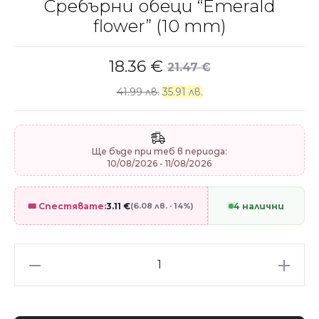
Сребърни обеци “Emerald
flower” (10 mm)
18.36
€
21.47
€
41.99 лв.
35.91 лв.
Ще бъде при теб в периода:
10/08/2026 - 11/08/2026
🎟️ Спестявате:
3.11
€
(6.08 лв. · 14%)
4 налични
Сребърни
обеци
"Emerald