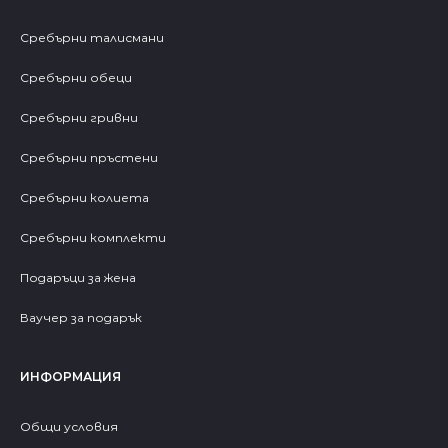
Сребърни талисмани
Сребърни обеци
Сребърни гривни
Сребърни пръстени
Сребърни колиета
Сребърни комплекти
Подаръци за жена
Ваучер за подарък
ИНФОРМАЦИЯ
Общи условия