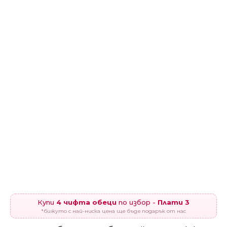
Купи
4 чифта обеци
по избор -
Плати 3
*бижуто с най-ниска цена ще бъде подарък от нас