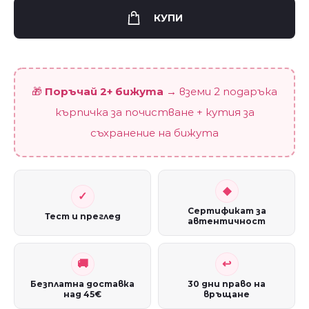
flower"
КУПИ
(10
mm)
quantity
🎁
Поръчай 2+ бижута
→ вземи 2 подаръка
кърпичка за почистване + кутия за
съхранение на бижута
Сертификат за
Тест и преглед
автентичност
Безплатна доставка
30 дни право на
над 45€
връщане