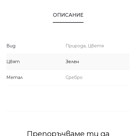
ОПИСАНИЕ
Вид
Природа, Цветя
Цвят
Зелен
Метал
Сребро
Препоръчваме ти да