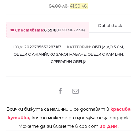
54.00 лв.
41.50 лв.
Out of stock
🎟️ Спестявате:
6.39
€
(12.50 лв. · 23%)
КОД:
2022785632283163
КАТЕГОРИИ:
ОБЕЦИ ДО 5 СМ
,
ОБЕЦИ С АНГЛИЙСКО ЗАКОПЧАВАНЕ
,
ОБЕЦИ С КАМЪНИ
,
СРЕБЪРНИ ОБЕЦИ
SHARE
Всички бижута са налични и се доставят в
красива
кутийка,
която можете да използвате за подарък!
Можете да ги върнете в срок от
30 ДНИ.