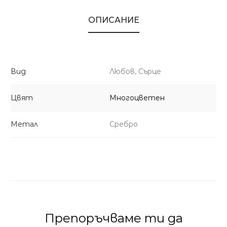
ОПИСАНИЕ
Вид
Любов, Сърце
Цвят
Многоцветен
Метал
Сребро
Препоръчваме ти да