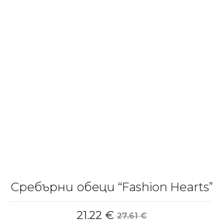
Сребърни обеци “Fashion Hearts”
21.22
€
27.61
€