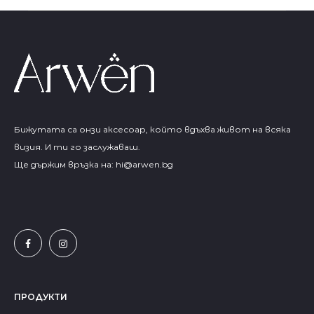
Бижутата са онзи аксесоар, който вдъхва живот на всяка
визия. И ти го заслужаваш.
Ще държим връзка на:
hi@arwen.bg
ПРОДУКТИ