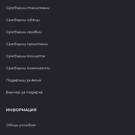
Сребърни талисмани
Сребърни обеци
Сребърни гривни
Сребърни пръстени
Сребърни колиета
Сребърни комплекти
Подаръци за жена
Ваучер за подарък
ИНФОРМАЦИЯ
Общи условия