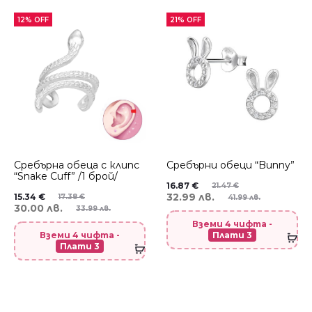
12% OFF
21% OFF
Сребърнa oбеца с клипс
Сребърни обеци “Bunny”
“Snake Cuff” /1 брой/
16.87
€
21.47
€
32.99 лв.
15.34
€
17.38
€
41.99 лв.
30.00 лв.
33.99 лв.
Вземи 4 чифта -
Вземи 4 чифта -
Плати 3
Плати 3