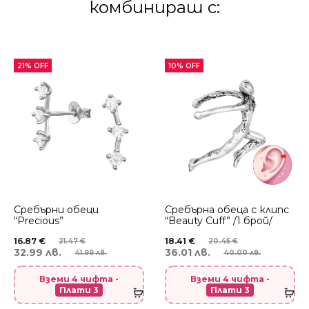
комбинираш с:
21% OFF
10% OFF
Сребърни обеци
Сребърнa oбеца с клипс
“Precious”
“Beauty Cuff” /1 брой/
16.87
€
18.41
€
21.47
€
20.45
€
32.99 лв.
36.01 лв.
41.99 лв.
40.00 лв.
Вземи 4 чифта -
Вземи 4 чифта -
Плати 3
Плати 3