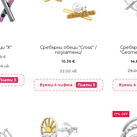
и “Х”
Сребърни обеци “Cross” /
Сребър
позлатени/
“Geomet
38
€
16.36
€
14
9 лв.
29.0
32.00 лв.
Плати 3
Вземи 4
Вземи 4 чифта -
Плати 3
17% OFF