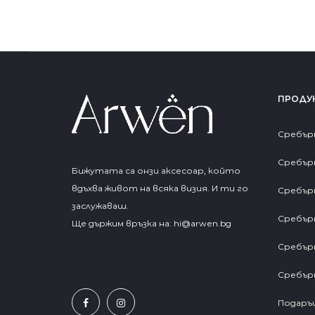
ПРОДУ
Сребър
Сребър
Бижутата са онзи аксесоар, който
вдъхва живот на всяка визия. И ти го
Сребър
заслужаваш.
Сребър
Ще държим връзка на:
hi@arwen.bg
Сребър
Сребър
Подаръц