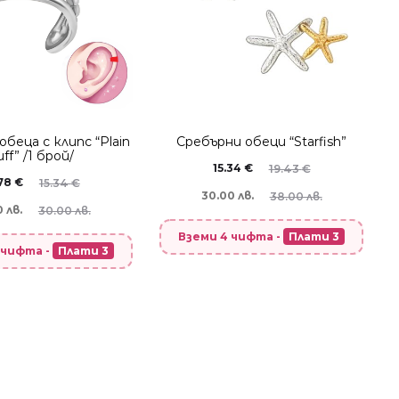
oбеца с клипс “Plain
Сребърни обеци “Starfish”
uff” /1 брой/
15.34
€
19.43
€
.78
€
15.34
€
30.00 лв.
38.00 лв.
 лв.
30.00 лв.
Вземи 4 чифта -
Плати 3
 чифта -
Плати 3