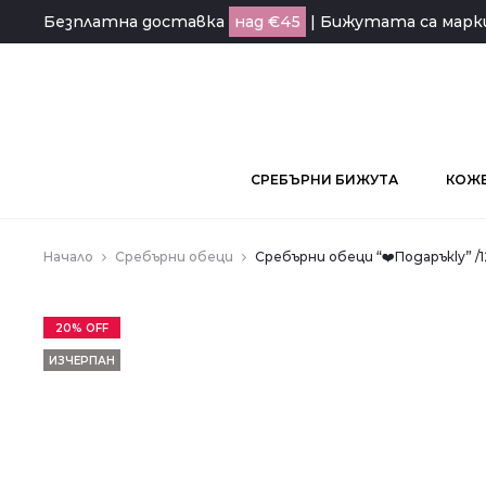
Безплатна доставка
над €45
| Бижутата са мар
СРЕБЪРНИ БИЖУТА
КОЖЕ
Начало
Сребърни обеци
Сребърни обеци “❤️Подаръкly” 
20% OFF
ИЗЧЕРПАН