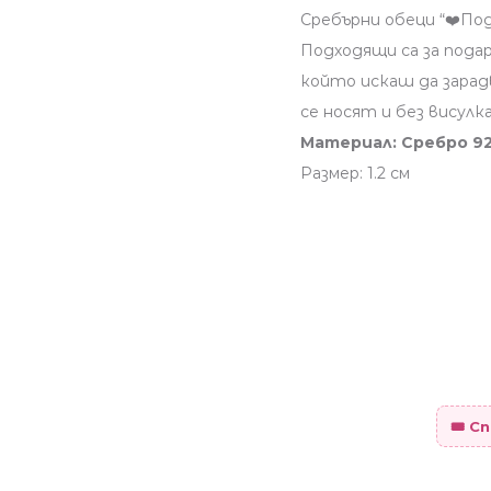
Сребърни обеци “❤️Под
Подходящи са за подар
който искаш да зарад
се носят и без висулк
Материал: Сребро 9
Размер: 1.2 см
🎟️ 