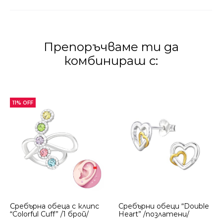
Препоръчваме ти да
комбинираш с:
11% OFF
Сребърнa oбеца с клипс
Сребърни обеци “Double
“Colorful Cuff” /1 брой/
Heart” /позлатени/