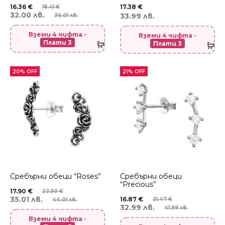
16.36
€
17.38
€
18.41
€
32.00 лв.
33.99 лв.
36.01 лв.
Вземи 4 чифта -
Вземи 4 чифта -
Плати 3
Плати 3
20% OFF
21% OFF
Сребърни обеци “Roses”
Сребърни обеци
“Precious”
17.90
€
22.50
€
35.01 лв.
16.87
€
21.47
€
44.01 лв.
32.99 лв.
41.99 лв.
Вземи 4 чифта -