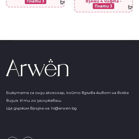
Плати 3
Вземи 4 чифта -
Плати 3
Бижутата са онзи аксесоар, който вдъхва живот на всяка
визия. И ти го заслужаваш.
Ще държим връзка на:
hi@arwen.bg