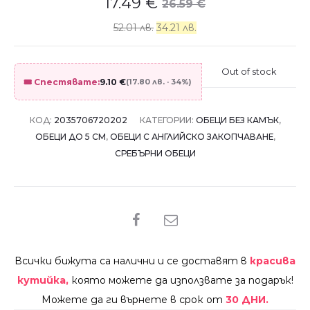
17.49
€
26.59
€
52.01 лв.
34.21 лв.
Out of stock
🎟️ Спестявате:
9.10
€
(17.80 лв. · 34%)
КОД:
2035706720202
КАТЕГОРИИ:
ОБЕЦИ БЕЗ КАМЪК
,
ОБЕЦИ ДО 5 СМ
,
ОБЕЦИ С АНГЛИЙСКО ЗАКОПЧАВАНЕ
,
СРЕБЪРНИ ОБЕЦИ
SHARE
Всички бижута са налични и се доставят в
красива
кутийка,
която можете да използвате за подарък!
Можете да ги върнете в срок от
30 ДНИ.