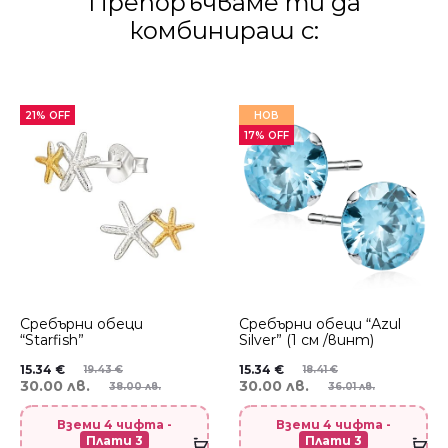
Препоръчваме ти да
комбинираш с:
21% OFF
НОВ
17% OFF
Сребърни обеци
Сребърни обеци “Аzul
“Starfish”
Silver” (1 см /винт)
15.34
€
15.34
€
19.43
€
18.41
€
30.00 лв.
30.00 лв.
38.00 лв.
36.01 лв.
Вземи 4 чифта -
Вземи 4 чифта -
Плати 3
Плати 3