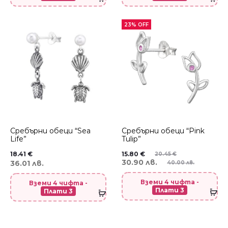
23% OFF
Сребърни обеци “Sea
Сребърни обеци “Pink
Life”
Tulip”
18.41
€
15.80
€
20.45
€
30.90 лв.
36.01 лв.
40.00 лв.
Вземи 4 чифта -
Вземи 4 чифта -
Плати 3
Плати 3