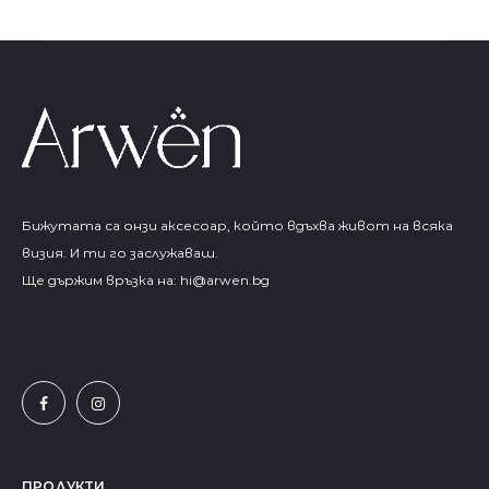
Бижутата са онзи аксесоар, който вдъхва живот на всяка
визия. И ти го заслужаваш.
Ще държим връзка на:
hi@arwen.bg
ПРОДУКТИ