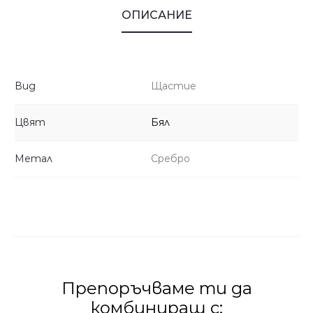
ОПИСАНИЕ
Вид
Щастие
Цвят
Бял
Метал
Сребро
Препоръчваме ти да
комбинираш с: