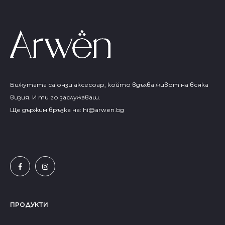
Бижутата са онзи аксесоар, който вдъхва живот на всяка
визия. И ти го заслужаваш.
Ще държим връзка на:
hi@arwen.bg
ПРОДУКТИ