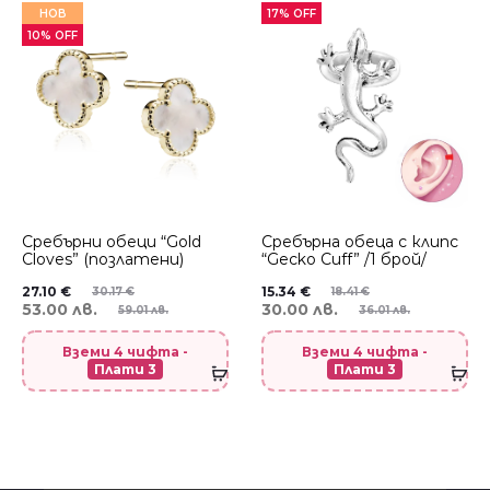
НОВ
17% OFF
10% OFF
Сребърни обеци “Gold
Сребърнa oбеца с клипс
Cloves” (позлатени)
“Gecko Cuff” /1 брой/
27.10
€
15.34
€
30.17
€
18.41
€
53.00 лв.
30.00 лв.
59.01 лв.
36.01 лв.
Вземи 4 чифта -
Вземи 4 чифта -
Плати 3
Плати 3