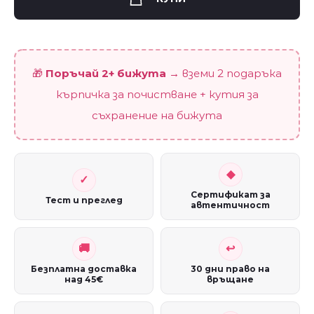
🎁
Поръчай 2+ бижута
→ вземи 2 подаръка
кърпичка за почистване + кутия за
съхранение на бижута
Сертификат за
Тест и преглед
автентичност
Безплатна доставка
30 дни право на
над 45€
връщане