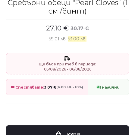
Сребърни обеци “Pearl Cloves” (1
см /винт)
27.10
€
30.17
€
59.01 лв.
53.00 лв.
Ще бъде при теб в периода:
05/08/2026 - 06/08/2026
🎟️ Спестявате:
3.07
€
(6.00 лв. · 10%)
1 налични
КУПИ