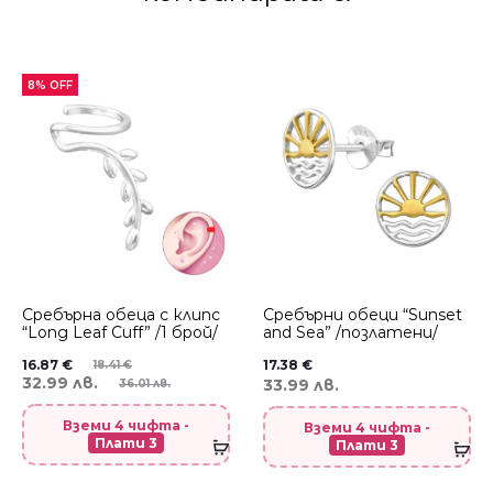
8% OFF
Сребърнa oбеца с клипс
Сребърни обеци “Sunset
“Long Leaf Cuff” /1 брой/
and Sea” /позлатени/
16.87
€
17.38
€
18.41
€
32.99 лв.
33.99 лв.
36.01 лв.
Вземи 4 чифта -
Вземи 4 чифта -
Плати 3
Плати 3