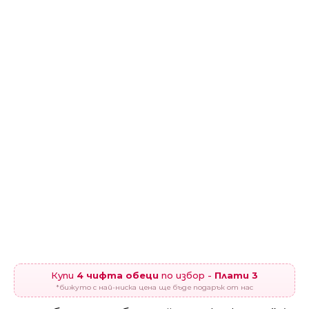
Купи
4 чифта обеци
по избор -
Плати 3
*бижуто с най-ниска цена ще бъде подарък от нас