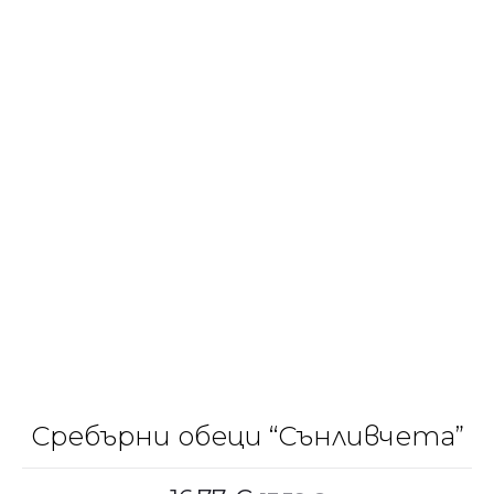
Сребърни обеци “Сънливчета”