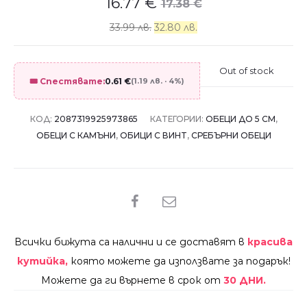
16.77
€
17.38
€
33.99 лв.
32.80 лв.
Out of stock
🎟️ Спестявате:
0.61
€
(1.19 лв. · 4%)
КОД:
2087319925973865
КАТЕГОРИИ:
ОБЕЦИ ДО 5 СМ
,
ОБЕЦИ С КАМЪНИ
,
ОБИЦИ С ВИНТ
,
СРЕБЪРНИ ОБЕЦИ
SHARE
Всички бижута са налични и се доставят в
красива
кутийка,
която можете да използвате за подарък!
Можете да ги върнете в срок от
30 ДНИ.