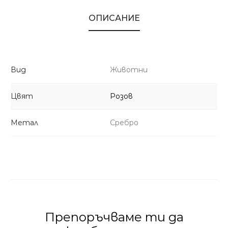
ОПИСАНИЕ
Вид
Животни
Цвят
Розов
Метал
Сребро
Препоръчваме ти да