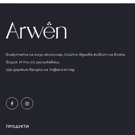
Бижутата са онзи аксесоар, който вдъхва живот на всяка
визия. И ти го заслужаваш.
Ще държим връзка на:
hi@arwen.bg
ПРОДУКТИ