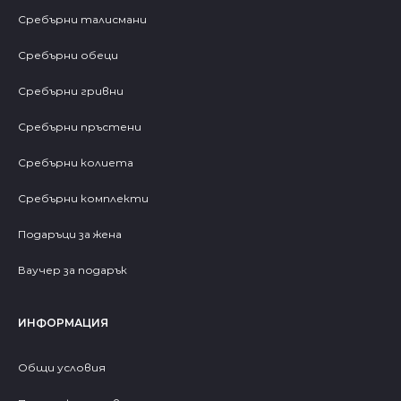
Сребърни талисмани
Сребърни обеци
Сребърни гривни
Сребърни пръстени
Сребърни колиета
Сребърни комплекти
Подаръци за жена
Ваучер за подарък
ИНФОРМАЦИЯ
Общи условия