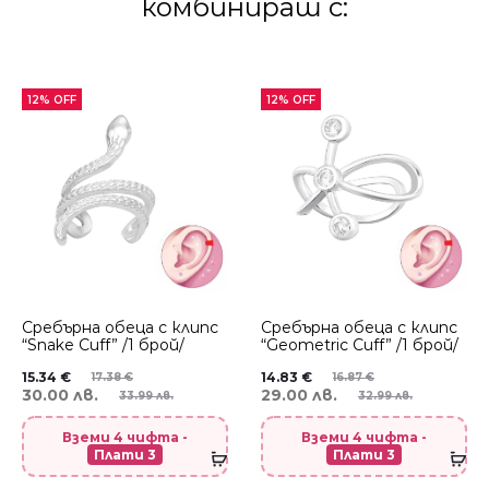
комбинираш с:
12% OFF
12% OFF
Сребърнa oбеца с клипс
Сребърнa oбеца с клипс
“Snake Cuff” /1 брой/
“Geometric Cuff” /1 брой/
15.34
€
14.83
€
17.38
€
16.87
€
30.00 лв.
29.00 лв.
33.99 лв.
32.99 лв.
Вземи 4 чифта -
Вземи 4 чифта -
Плати 3
Плати 3