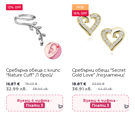
13% OFF
НОВ
16% OFF
Сребърнa oбеца с клипс
Сребърни обеци “Secret
“Nature Cuff” /1 брой/
Gold Love” /позлатени/
16.87
€
18.87
€
19.43
€
22.50
€
32.99 лв.
36.91 лв.
38.00 лв.
44.01 лв.
Вземи 4 чифта -
Вземи 4 чифта -
Плати 3
Плати 3