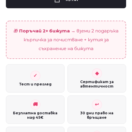
quantity
🎁
Поръчай 2+ бижута
→ вземи 2 подаръка
кърпичка за почистване + кутия за
съхранение на бижута
Сертификат за
Тест и преглед
автентичност
Безплатна доставка
30 дни право на
над 45€
връщане