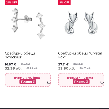
21% OFF
9% OFF
Сребърни обеци
Сребърни обеци “Crystal
“Precious”
Fox”
16.87
€
27.51
€
21.47
€
30.17
€
32.99 лв.
53.80 лв.
41.99 лв.
59.01 лв.
Вземи 4 чифта -
Вземи 4 чифта -
Плати 3
Плати 3