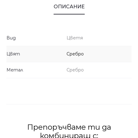
ОПИСАНИЕ
Вид
Цветя
Цвят
Сребро
Метал
Сребро
Препоръчваме ти да
комбинираш с: