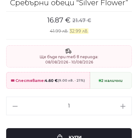
Сребърни обеци “Silver Flower”
16.87
€
21.47
€
41.99 лв.
32.99 лв.
Ще бъде при теб в периода:
08/08/2026 - 10/08/2026
🎟️ Спестявате:
4.60
€
(9.00 лв. · 21%)
2 налични
Сребърни
обеци
"Silver
Flower"
КУПИ