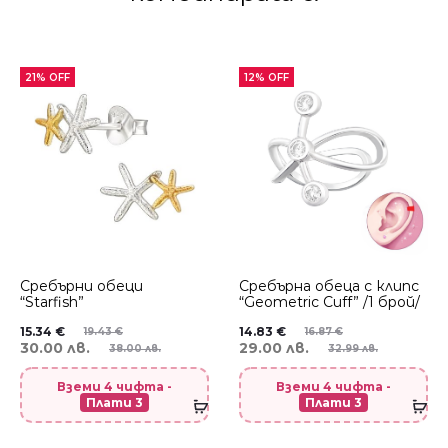
21% OFF
12% OFF
Сребърни обеци
Сребърнa oбеца с клипс
“Starfish”
“Geometric Cuff” /1 брой/
15.34
€
14.83
€
19.43
€
16.87
€
30.00 лв.
29.00 лв.
38.00 лв.
32.99 лв.
Вземи 4 чифта -
Вземи 4 чифта -
Плати 3
Плати 3