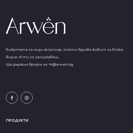
Бижутата са онзи аксесоар, който вдъхва живот на всяка
визия. И ти го заслужаваш.
Ще държим връзка на:
hi@arwen.bg
ПРОДУКТИ