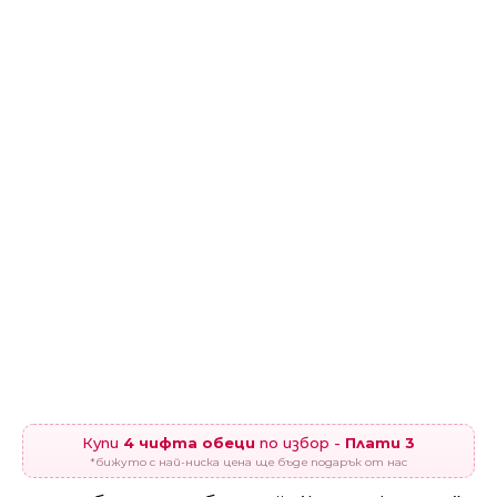
Купи
4 чифта обеци
по избор -
Плати 3
*бижуто с най-ниска цена ще бъде подарък от нас