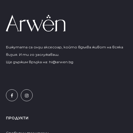
Бижутата са онзи аксесоар, който вдъхва живот на всяка
визия. И ти го заслужаваш.
Ще държим връзка на:
hi@arwen.bg
ПРОДУКТИ
Сребърни талисмани