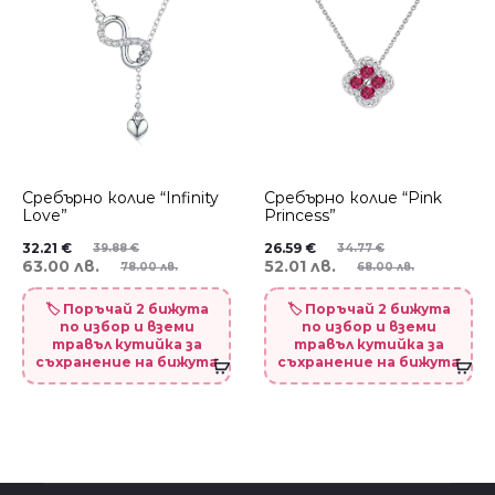
Сребърно колие “Infinity
Сребърно колие “Pink
Love”
Princess”
32.21
€
26.59
€
39.88
€
34.77
€
63.00 лв.
52.01 лв.
78.00 лв.
68.00 лв.
🏷️ Поръчай 2 бижута
🏷️ Поръчай 2 бижута
по избор и вземи
по избор и вземи
травъл кутийка за
травъл кутийка за
съхранение на бижута
съхранение на бижута