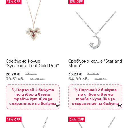
12% OFF
13% OFF
Сребърно колие
Сребърно колие “Star and
“Sycamore Leaf Gold Red”
Moon”
20.20
€
33.23
€
23.01
€
38.35
€
39.51 лв.
64.99 лв.
45.00 лв.
75.01 лв.
🏷️ Поръчай 2 бижута
🏷️ Поръчай 2 бижута
по избор и вземи
по избор и вземи
травъл кутийка за
травъл кутийка за
съхранение на бижута
съхранение на бижута
19% OFF
24% OFF