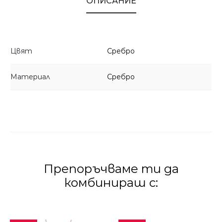
ОПИСАНИЕ
Цвят
Сребро
Материал
Сребро
Препоръчваме ти да
комбинираш с: