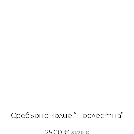
Сребърно колие “Прелестна”
25.00
€
31.70
€