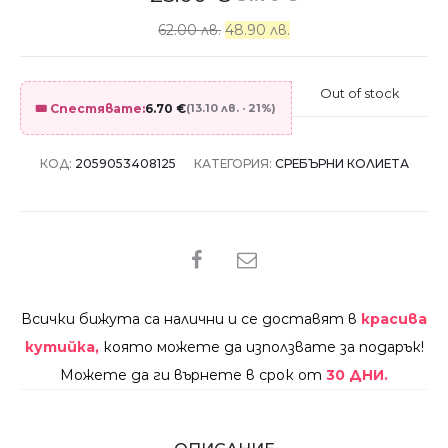
62.00 лв.
48.90 лв.
Out of stock
🎟️ Спестявате:
6.70
€
(13.10 лв. · 21%)
КОД:
2059053408125
КАТЕГОРИЯ:
СРЕБЪРНИ КОЛИЕТА
SHARE
Всички бижута са налични и се доставят в
красива
кутийка,
която можете да използвате за подарък!
Можете да ги върнете в срок от
30 ДНИ.