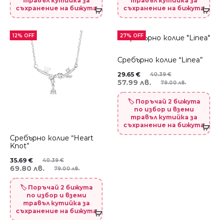
травъл кутийка за
травъл кутийка за
съхранение на бижута
съхранение на бижута
12% OFF
27% OFF
Сребърно колие “Linea”
29.65
€
40.39
€
57.99 лв.
79.00 лв.
🏷️ Поръчай 2 бижута
по избор и вземи
травъл кутийка за
съхранение на бижута
Сребърно колие “Heart
Knot”
35.69
€
40.39
€
69.80 лв.
79.00 лв.
🏷️ Поръчай 2 бижута
по избор и вземи
травъл кутийка за
съхранение на бижута