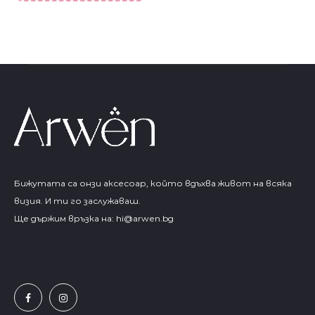
Бижутата са онзи аксесоар, който вдъхва живот на всяка
визия. И ти го заслужаваш.
Ще държим връзка на:
hi@arwen.bg