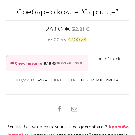
Сребърно колие “Сърчице”
24.03
€
32.21
€
63.00 лв.
47.00 лв.
Out of stock
🎟️ Спестявате:
8.18
€
(16.00 лв. · 25%)
КОД:
2036621241
КАТЕГОРИЯ:
СРЕБЪРНИ КОЛИЕТА
SHARE
Всички бижута са налични и се доставят в
красива