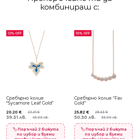
комбинираш с:
12% OFF
10% OFF
Сребърно колие
Сребърно колие “Fav
“Sycamore Leaf Gold”
Gold”
20.20
€
25.82
€
23.01
€
28.63
€
39.51 лв.
50.50 лв.
45.00 лв.
56.00 лв.
🏷️ Поръчай 2 бижута
🏷️ Поръчай 2 бижута
по избор и вземи
по избор и вземи