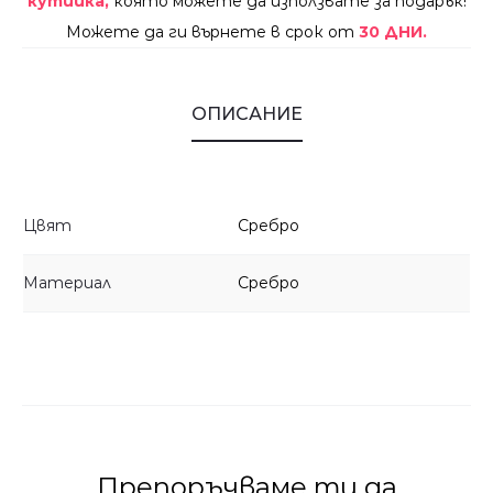
кутийка,
която можете да използвате за подарък!
Можете да ги върнете в срок от
30 ДНИ.
ОПИСАНИЕ
Цвят
Сребро
Материал
Сребро
Препоръчваме ти да