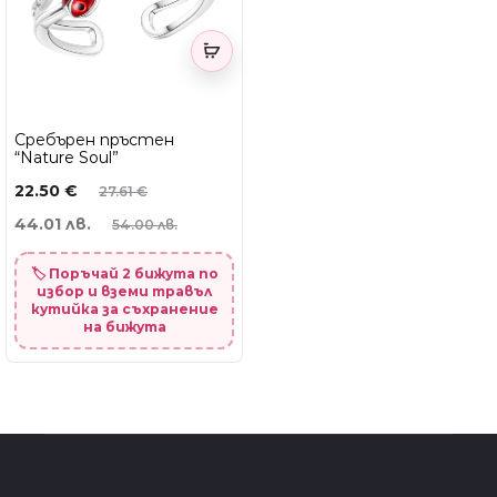
Сребърен пръстен
“Nature Soul”
22.50
€
27.61
€
44.01 лв.
54.00 лв.
🏷️ Поръчай 2 бижута по
избор и вземи травъл
кутийка за съхранение
на бижута