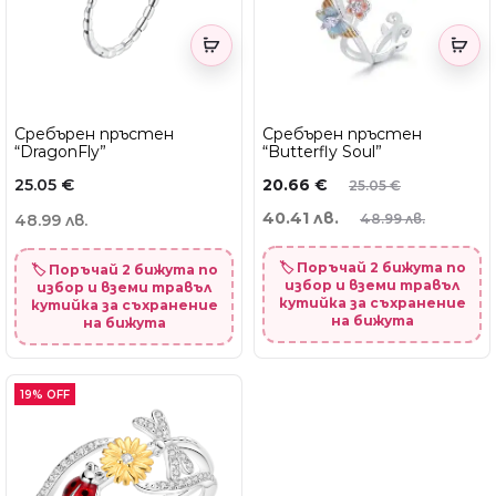
Сребърен пръстен
Сребърен пръстен
“DragonFly”
“Butterfly Soul”
25.05
€
20.66
€
25.05
€
40.41 лв.
48.99 лв.
48.99 лв.
🏷️ Поръчай 2 бижута по
🏷️ Поръчай 2 бижута по
избор и вземи травъл
избор и вземи травъл
кутийка за съхранение
кутийка за съхранение
на бижута
на бижута
19% OFF