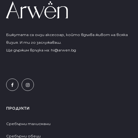
Бижутата са онзи аксесоар, който вдъхва живот на всяка
визия. И ти го заслужаваш.
Ще държим връзка на:
hi@arwen.bg
ПРОДУКТИ
Сребърни талисмани
Сребърни обеци