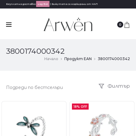
Безплатна доставка
над €45
| Бижутата са маркирани от НАП
0
3800174000342
Начало
Продукт EAN
3800174000342
Филтър
18% OFF