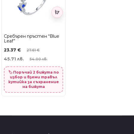
Сребърен пръстен “Blue
Leaf”
23.37
€
27.61
€
45.71 лв.
54.00 лв.
🏷️ Поръчай 2 бижута по
избор и вземи травъл
кутийка за съхранение
на бижута