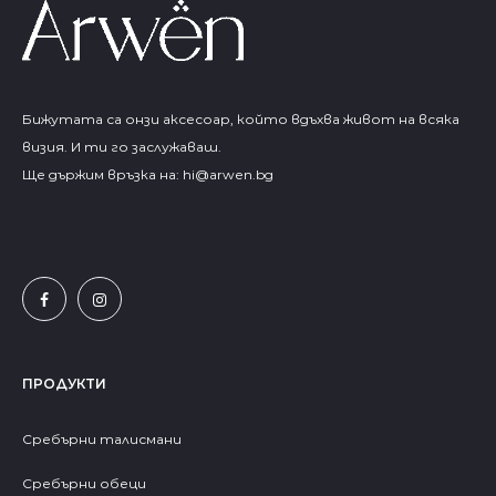
Бижутата са онзи аксесоар, който вдъхва живот на всяка
визия. И ти го заслужаваш.
Ще държим връзка на:
hi@arwen.bg
ПРОДУКТИ
Сребърни талисмани
Сребърни обеци