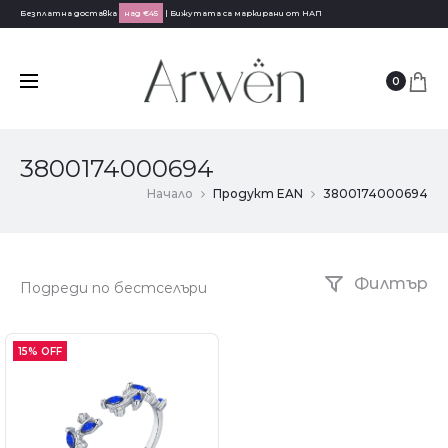
Безплатна доставка
над €45
| Бижутата са маркирани от НАП
0
3800174000694
Начало
Продукт EAN
3800174000694
Филтър
15% OFF