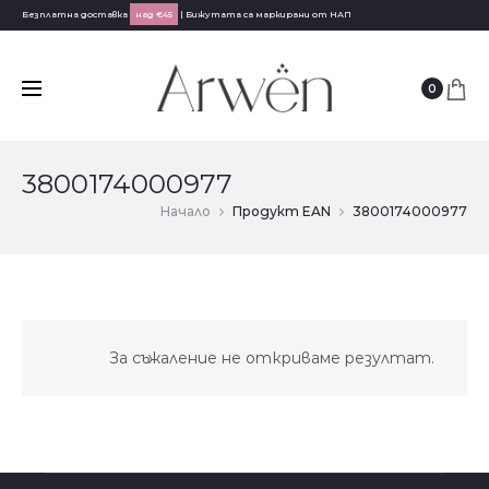
Безплатна доставка
над €45
| Бижутата са маркирани от НАП
0
3800174000977
Начало
Продукт EAN
3800174000977
За съжаление не откриваме резултат.