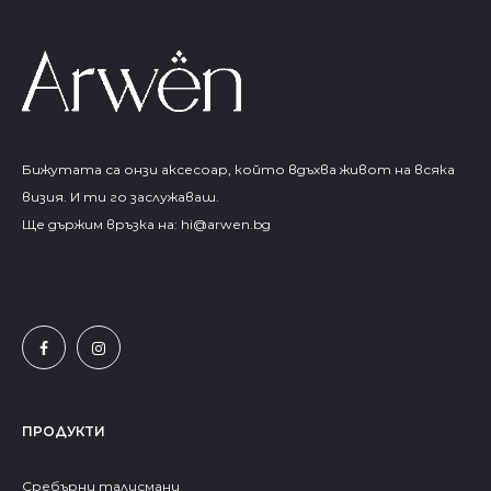
Бижутата са онзи аксесоар, който вдъхва живот на всяка
визия. И ти го заслужаваш.
Ще държим връзка на:
hi@arwen.bg
ПРОДУКТИ
Сребърни талисмани