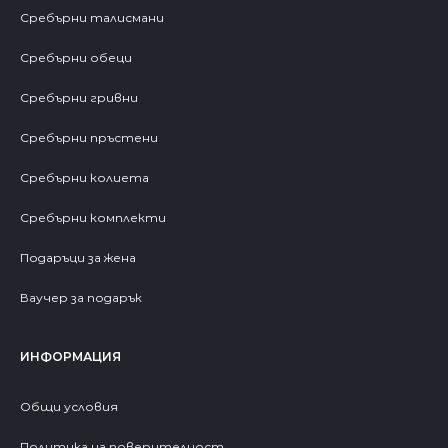
Сребърни талисмани
Сребърни обеци
Сребърни гривни
Сребърни пръстени
Сребърни колиета
Сребърни комплекти
Подаръци за жена
Ваучер за подарък
ИНФОРМАЦИЯ
Общи условия
Политика на поверителност