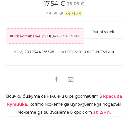
17.54
€
25.05
€
48.99 лв.
34.31 лв.
Out of stock
🎟️ Спестявате:
7.51
€
(14.69 лв. · 30%)
КОД:
2079344265305
КАТЕГОРИЯ:
КОЖЕНИ ГРИВНИ
SHARE
Всички бижута са налични и се доставят в
красива
кутийка,
която можете да използвате за подарък!
Можете да ги върнете в срок от
30 ДНИ.