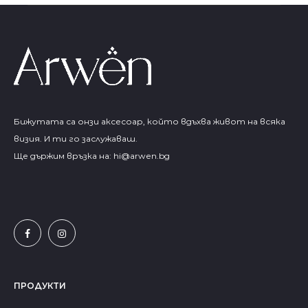
Бижутата са онзи аксесоар, който вдъхва живот на всяка
визия. И ти го заслужаваш.
Ще държим връзка на:
hi@arwen.bg
ПРОДУКТИ