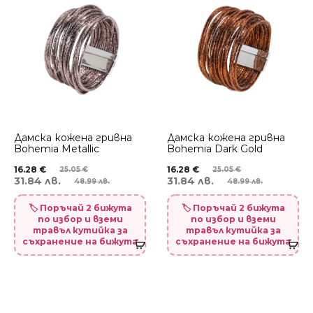
Дамска кожена гривна
Дамска кожена гривна
Bohemia Metallic
Bohemia Dark Gold
16.28
€
16.28
€
25.05
€
25.05
€
31.84 лв.
31.84 лв.
48.99 лв.
48.99 лв.
🏷️ Поръчай 2 бижута
🏷️ Поръчай 2 бижута
по избор и вземи
по избор и вземи
травъл кутийка за
травъл кутийка за
съхранение на бижута
съхранение на бижута