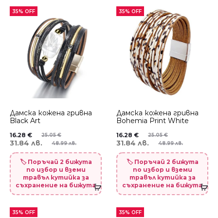
35% OFF
35% OFF
Дамска кожена гривна
Дамска кожена гривна
Black Art
Bohemia Print White
16.28
€
16.28
€
25.05
€
25.05
€
31.84 лв.
31.84 лв.
48.99 лв.
48.99 лв.
🏷️ Поръчай 2 бижута
🏷️ Поръчай 2 бижута
по избор и вземи
по избор и вземи
травъл кутийка за
травъл кутийка за
съхранение на бижута
съхранение на бижута
35% OFF
35% OFF