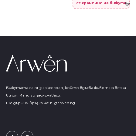
съхранение на бижута
Бижутата са онзи аксесоар, който вдъхва живот на всяка
визия. И ти го заслужаваш.
Ще държим връзка на:
hi@arwen.bg