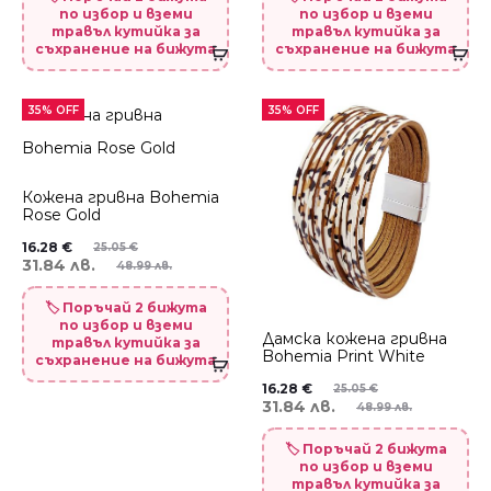
по избор и вземи
по избор и вземи
травъл кутийка за
травъл кутийка за
съхранение на бижута
съхранение на бижута
35% OFF
35% OFF
Кожена гривна Bohemia
Rose Gold
16.28
€
25.05
€
31.84 лв.
48.99 лв.
🏷️ Поръчай 2 бижута
по избор и вземи
Дамска кожена гривна
травъл кутийка за
Bohemia Print White
съхранение на бижута
16.28
€
25.05
€
31.84 лв.
48.99 лв.
🏷️ Поръчай 2 бижута
по избор и вземи
травъл кутийка за