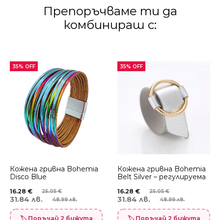
Препоръчваме ти да
комбинираш с:
35% OFF
35% OFF
Кожена гривна Bohemia
Кожена гривна Bohemia
Disco Blue
Belt Silver – регулируема
16.28
€
16.28
€
25.05
€
25.05
€
31.84 лв.
31.84 лв.
48.99 лв.
48.99 лв.
🏷️ Поръчай 2 бижута
🏷️ Поръчай 2 бижута