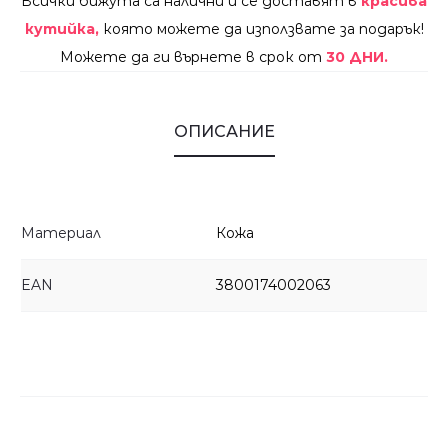
Всички бижута са налични и се доставят в
красива
кутийка,
която можете да използвате за подарък!
Можете да ги върнете в срок от
30 ДНИ.
ОПИСАНИЕ
Материал
Кожа
EAN
3800174002063