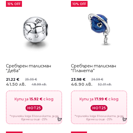
15% OFF
10% OFF
Сребърен талисман
Сребърен талисман
“Дева”
“Планета”
21.22
€
23.98
€
25.05
€
26.59
€
41.50 лв.
46.90 лв.
48.99 лв.
52.01 лв.
Купи за
15.92 €
с код
Купи за
17.99 €
с код
HOT25
HOT25
*приложи кода в количката, за да
*приложи кода в количката, за да
вземеш още -25%
вземеш още -25%