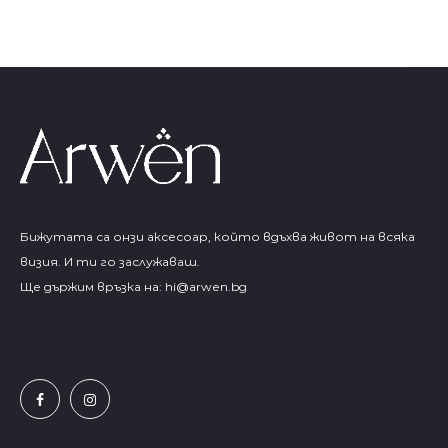
Бижутата са онзи аксесоар, който вдъхва живот на всяка
визия. И ти го заслужаваш.
Ще държим връзка на:
hi@arwen.bg