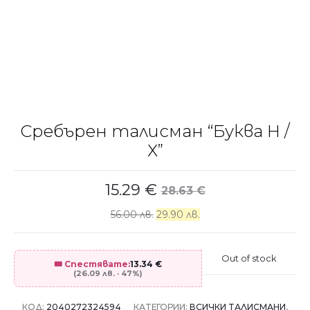
Сребърен талисман “Буква Н /
Х”
15.29
€
28.63
€
56.00 лв.
29.90 лв.
Out of stock
🎟️ Спестявате:
13.34
€
(26.09 лв. · 47%)
КОД:
2040272324594
КАТЕГОРИИ:
ВСИЧКИ ТАЛИСМАНИ
,