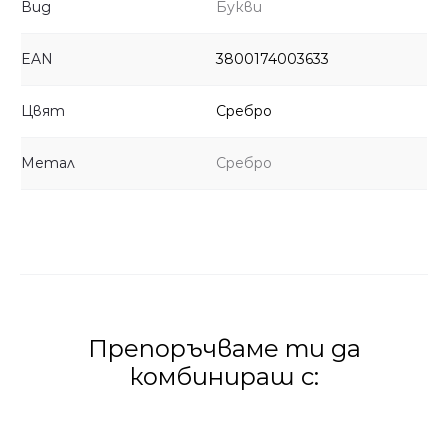
Вид
Букви
EAN
3800174003633
Цвят
Сребро
Метал
Сребро
Препоръчваме ти да
комбинираш с: