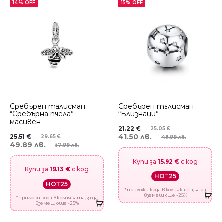
14% OFF
15% OFF
Сребърен талисман
Сребърен талисман
“Сребърна пчела” –
“Близнаци”
масивен
21.22
€
25.05
€
41.50 лв.
25.51
€
29.65
€
48.99 лв.
49.89 лв.
57.99 лв.
Купи за
15.92 €
с код
Купи за
19.13 €
с код
HOT25
HOT25
*приложи кода в количката, за да
вземеш още -25%
*приложи кода в количката, за да
вземеш още -25%