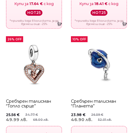
Купи за
17.64 €
с код
Купи за
18.41 €
с код
HOT25
HOT25
*приложи кода в количката, за да
*приложи кода в количката, за да
вземеш още -25%
вземеш още -25%
26% OFF
10% OFF
Сребърен талисман
Сребърен талисман
“Топло сърце”
“Планета”
25.56
€
23.98
€
34.77
€
26.59
€
49.99 лв.
46.90 лв.
68.00 лв.
52.01 лв.