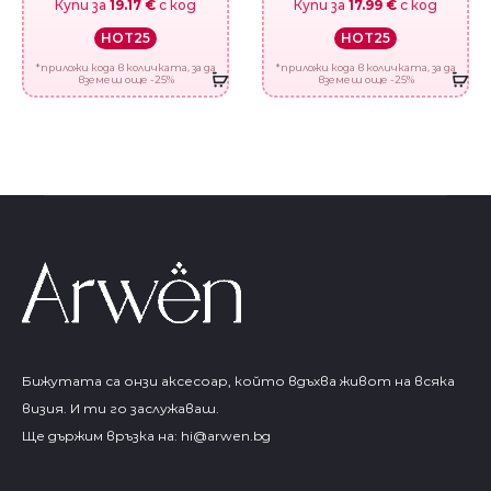
Купи за
19.17 €
с код
Купи за
17.99 €
с код
HOT25
HOT25
*приложи кода в количката, за да
*приложи кода в количката, за да
вземеш още -25%
вземеш още -25%
Бижутата са онзи аксесоар, който вдъхва живот на всяка
визия. И ти го заслужаваш.
Ще държим връзка на:
hi@arwen.bg