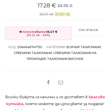
17.28
€
33.75
€
66.01 лв.
33.80 лв.
Out of stock
🎟️ Спестявате:
16.47
€
(32.21 лв. · 49%)
КОД:
2064648741730
КАТЕГОРИИ:
ВСИЧКИ ТАЛИСМАНИ
,
СРЕБЪРНИ ТАЛИСМАНИ
,
СРЕБЪРНИ ТАЛИСМАНИ НА
ПРОМОЦИЯ
,
ТАЛИСМАНИ ВИСУЛКИ
SHARE
Всички бижута са налични и се доставят в
красива
кутийка,
която можете да използвате за подарък!