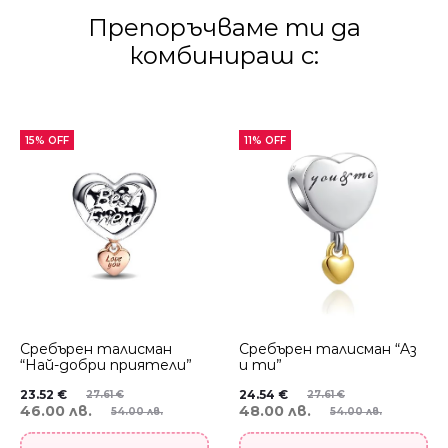
Препоръчваме ти да
комбинираш с:
15% OFF
11% OFF
Сребърен талисман
Сребърен талисман “Aз
“Най-добри приятели”
и ти”
23.52
€
24.54
€
27.61
€
27.61
€
46.00 лв.
48.00 лв.
54.00 лв.
54.00 лв.