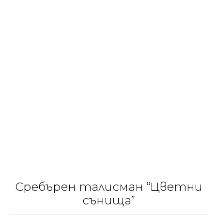
Сребърен талисман “Цветни
сънища”