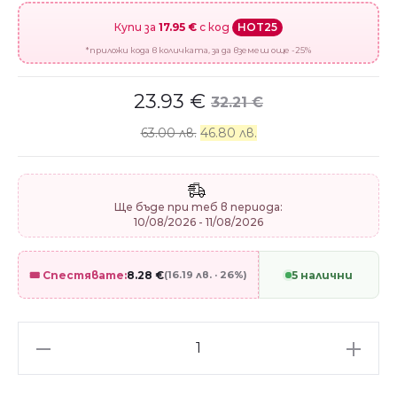
Купи за
17.95 €
с код
HOT25
*приложи кода в количката, за да вземеш още -25%
23.93
€
32.21
€
63.00 лв.
46.80 лв.
Ще бъде при теб в периода:
10/08/2026 - 11/08/2026
🎟️ Спестявате:
8.28
€
(16.19 лв. · 26%)
5 налични
Сребърен
талисман