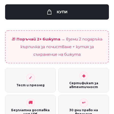
"Да
пътуваме
КУПИ
заедно"
quantity
🎁
Поръчай 2+ бижута
→ вземи 2 подаръка
кърпичка за почистване + кутия за
съхранение на бижута
Сертификат за
Тест и преглед
автентичност
Безплатна доставка
30 дни право на
над 45€
връщане