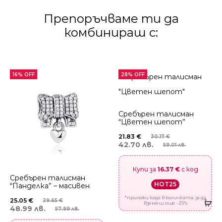
Препоръчваме ти да
комбинираш с:
16% OFF
28% OFF
Сребърен талисман
“Цветен шепот”
21.83
€
30.17
€
42.70 лв.
59.01 лв.
Купи за
16.37 €
с код
Сребърен талисман
HOT25
“Панделка” – масивен
*приложи кода в количката, за да
25.05
€
29.65
€
вземеш още -25%
48.99 лв.
57.99 лв.