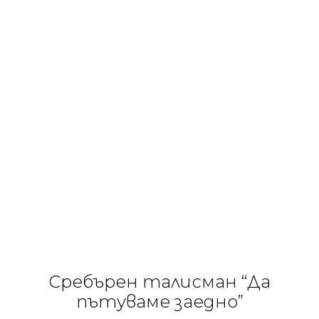
Сребърен талисман “Да
пътуваме заедно”