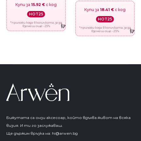
Купи за
15.92 €
с код
Купи за
18.41 €
с код
HOT25
HOT25
*приложи кода в количката, за да
вземеш още -25%
*приложи кода в количката, за да
вземеш още -25%
Бижутата са онзи аксесоар, който вдъхва живот на всяка
визия. И ти го заслужаваш.
Ще държим връзка на:
hi@arwen.bg