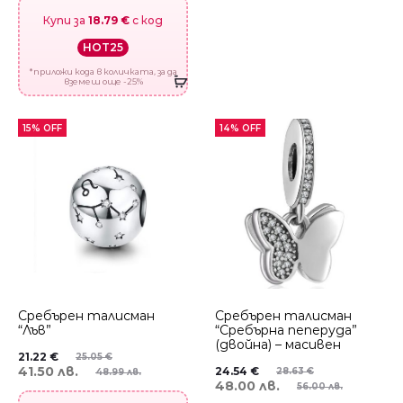
Купи за
18.79 €
с код
HOT25
*приложи кода в количката, за да
вземеш още -25%
15% OFF
14% OFF
Сребърен талисман
Сребърен талисман
“Лъв”
“Сребърна пеперуда”
(двойна) – масивен
21.22
€
25.05
€
41.50 лв.
24.54
€
28.63
€
48.99 лв.
48.00 лв.
56.00 лв.