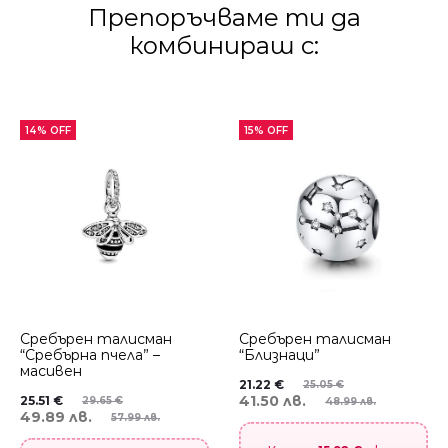
Препоръчваме ти да
комбинираш с:
14% OFF
15% OFF
Сребърен талисман
Сребърен талисман
“Сребърна пчела” –
“Близнаци”
масивен
21.22
€
25.05
€
41.50 лв.
25.51
€
29.65
€
48.99 лв.
49.89 лв.
57.99 лв.