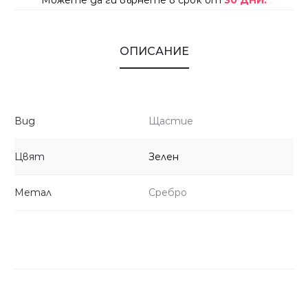
Можете да ги върнете в срок от
30 ДНИ.
ОПИСАНИЕ
Вид
Щастие
Цвят
Зелен
Метал
Сребро