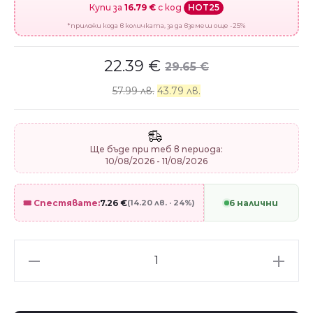
Купи за
16.79 €
с код
HOT25
*приложи кода в количката, за да вземеш още -25%
22.39
€
29.65
€
57.99 лв.
43.79 лв.
Ще бъде при теб в периода:
10/08/2026 - 11/08/2026
🎟️ Спестявате:
7.26
€
(14.20 лв. · 24%)
6 налични
Сребърен
талисман
"Детелинка