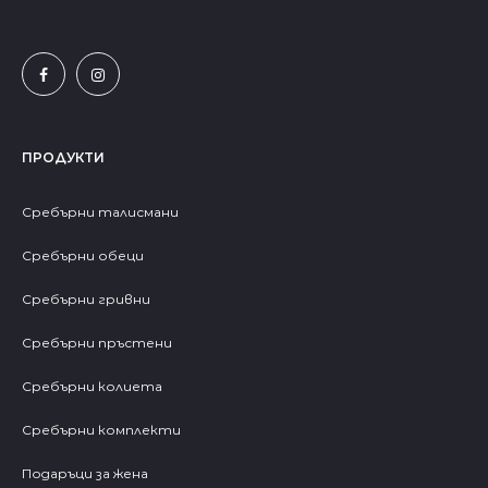
ПРОДУКТИ
Сребърни талисмани
Сребърни обеци
Сребърни гривни
Сребърни пръстени
Сребърни колиета
Сребърни комплекти
Подаръци за жена