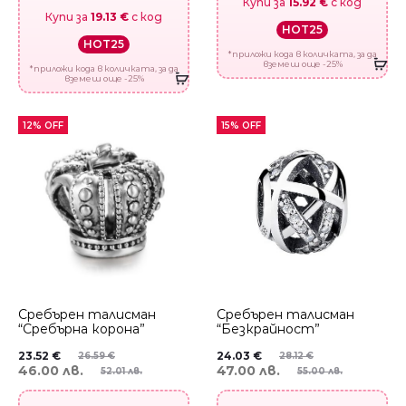
Купи за
15.92 €
с код
Купи за
19.13 €
с код
HOT25
HOT25
*приложи кода в количката, за да
вземеш още -25%
*приложи кода в количката, за да
вземеш още -25%
12% OFF
15% OFF
Сребърен талисман
Сребърен талисман
“Сребърна корона”
“Безкрайност”
23.52
€
24.03
€
26.59
€
28.12
€
46.00 лв.
47.00 лв.
52.01 лв.
55.00 лв.