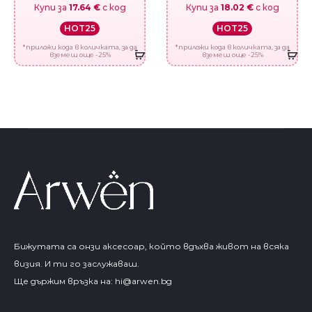
Купи за
17.64 €
с код
Купи за
18.02 €
с код
HOT25
HOT25
*приложи кода в количката, за да
*приложи кода в количката, за да
вземеш още -25%
вземеш още -25%
Бижутата са онзи аксесоар, който вдъхва живот на всяка
визия. И ти го заслужаваш.
Ще държим връзка на:
hi@arwen.bg