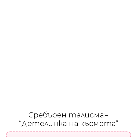
Сребърен талисман
“Детелинка на късмета”