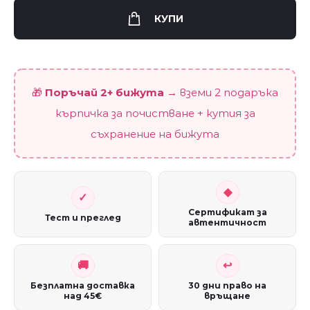
на
КУПИ
късмета"
quantity
🎁
Поръчай 2+ бижута
→ вземи 2 подаръка
кърпичка за почистване + кутия за
съхранение на бижута
Сертификат за
Тест и преглед
автентичност
Безплатна доставка
30 дни право на
над 45€
връщане