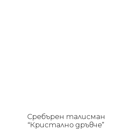
Сребърен талисман
“Кристално дръвче”