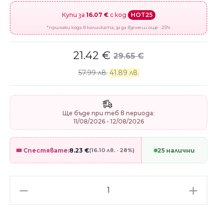
Купи за
16.07 €
с код
HOT25
*приложи кода в количката, за да вземеш още -25%
21.42
€
29.65
€
57.99 лв.
41.89 лв.
Ще бъде при теб в периода:
11/08/2026 - 12/08/2026
🎟️ Спестявате:
8.23
€
(16.10 лв. · 28%)
25 налични
Сребърен
талисман