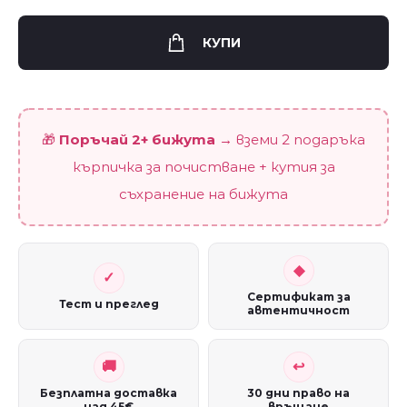
"Кристално
дръвче"
КУПИ
quantity
🎁
Поръчай 2+ бижута
→ вземи 2 подаръка
кърпичка за почистване + кутия за
съхранение на бижута
Сертификат за
Тест и преглед
автентичност
Безплатна доставка
30 дни право на
над 45€
връщане