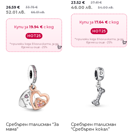
23.52
€
27.61
€
46.00 лв.
26.59
€
33.75
€
54.00 лв.
52.01 лв.
66.01 лв.
Купи за
17.64 €
с код
Купи за
19.94 €
с код
HOT25
HOT25
*приложи кода в количката, за да
вземеш още -25%
*приложи кода в количката, за да
вземеш още -25%
Сребърен талисман “За
Сребърен талисман
мама”
“Сребърен кокал”