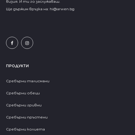
визия. И ти го заслужаваш.
Ще държим връзка на:
hi@arwen.bg
ПРОДУКТИ
Сребърни талисмани
Сребърни обеци
Сребърни гривни
Сребърни пръстени
Сребърни колиета