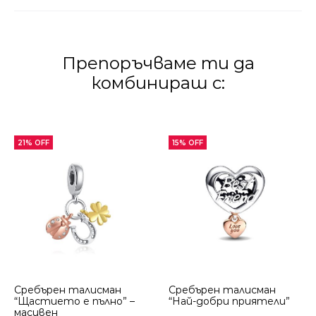
Препоръчваме ти да
комбинираш с:
21% OFF
15% OFF
Сребърен талисман
Сребърен талисман
“Щастието е пълно” –
“Най-добри приятели”
масивен