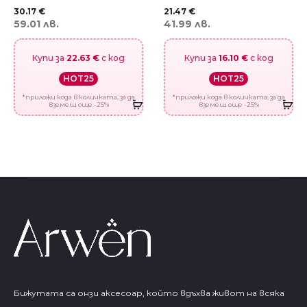
30.17
€
21.47
€
59.01 лв.
41.99 лв.
Купи за
22.63 €
с код
Купи за
16.10 €
с код
HOT25
HOT25
*приложи кода в количката, за да
*приложи кода в количката, за да
вземеш още -25%
вземеш още -25%
Бижутата са онзи аксесоар, който вдъхва живот на всяка