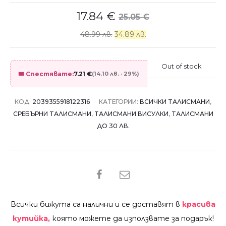
17.84
€
25.05
€
48.99 лв.
34.89 лв.
Out of stock
🎟️ Спестявате:
7.21
€
(14.10 лв. · 29%)
КОД:
2039355918122316
КАТЕГОРИИ:
ВСИЧКИ ТАЛИСМАНИ
,
СРЕБЪРНИ ТАЛИСМАНИ
,
ТАЛИСМАНИ ВИСУЛКИ
,
ТАЛИСМАНИ
ДО 30 ЛВ.
SHARE
Всички бижута са налични и се доставят в
красива
кутийка,
която можете да използвате за подарък!