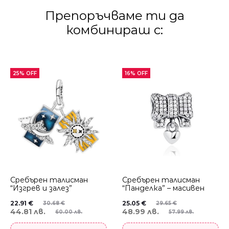
Препоръчваме ти да
комбинираш с:
25% OFF
16% OFF
Сребърен талисман
Сребърен талисман
“Изгрев и залез”
“Панделка” – масивен
22.91
€
25.05
€
30.68
€
29.65
€
44.81 лв.
48.99 лв.
60.00 лв.
57.99 лв.