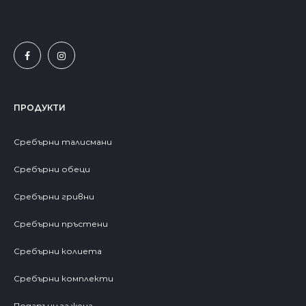
ПРОДУКТИ
Сребърни талисмани
Сребърни обеци
Сребърни гривни
Сребърни пръстени
Сребърни колиета
Сребърни комплекти
Подаръци за жена