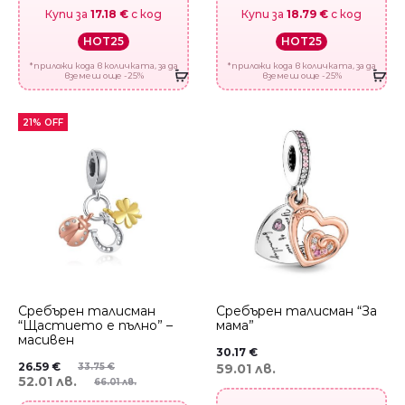
Купи за
17.18 €
с код
Купи за
18.79 €
с код
HOT25
HOT25
*приложи кода в количката, за да
*приложи кода в количката, за да
вземеш още -25%
вземеш още -25%
21% OFF
Сребърен талисман
Сребърен талисман “За
“Щастието е пълно” –
мама”
масивен
30.17
€
26.59
€
59.01 лв.
33.75
€
52.01 лв.
66.01 лв.