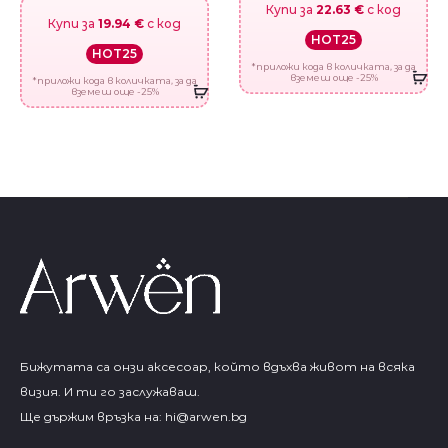
Купи за
22.63 €
с код
Купи за
19.94 €
с код
HOT25
HOT25
*приложи кода в количката, за да
вземеш още -25%
*приложи кода в количката, за да
вземеш още -25%
Бижутата са онзи аксесоар, който вдъхва живот на всяка
визия. И ти го заслужаваш.
Ще държим връзка на:
hi@arwen.bg