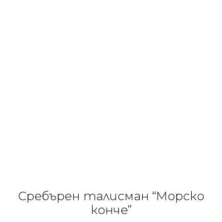
Сребърен талисман “Морско
конче”