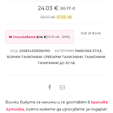
24.03
€
30.17
€
59.01 лв.
47.00 лв.
Out of stock
🎟️ Спестявате:
6.14
€
(12.01 лв. · 20%)
КОД:
2058343218380190
КАТЕГОРИИ:
PANDORA STYLE
,
ВСИЧКИ ТАЛИСМАНИ
,
СРЕБЪРНИ ТАЛИСМАНИ
,
ТАЛИСМАНИ
,
ТАЛИСМАНИ ДО 30 ЛВ.
SHARE
Всички бижута са налични и се доставят в
красива
кутийка,
която можете да използвате за подарък!