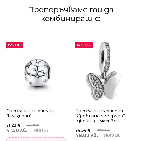
Препоръчваме ти да
комбинираш с:
15% OFF
14% OFF
Сребърен талисман
Сребърен талисман
“Близнаци”
“Сребърна пеперуда”
(двойна) – масивен
21.22
€
25.05
€
41.50 лв.
24.54
€
28.63
€
48.99 лв.
48.00 лв.
56.00 лв.