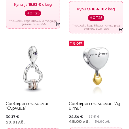
Купи за
15.92 €
с код
Купи за
18.41 €
с код
HOT25
HOT25
*приложи кода в количката, за да
вземеш още -25%
*приложи кода в количката, за да
вземеш още -25%
11% OFF
Сребърен талисман
Сребърен талисман “Aз
“Сърчица”
и ти”
30.17
€
24.54
€
27.61
€
48.00 лв.
59.01 лв.
54.00 лв.