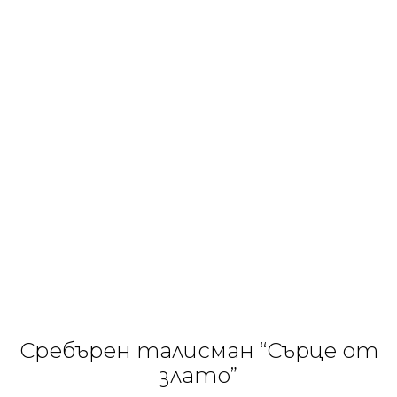
Сребърен талисман “Сърце от
злато”