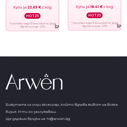
Купи за
18.41 €
с код
Купи за
22.63 €
с код
HOT25
HOT25
*приложи кода в количката, за да
*приложи кода в количката, за да
вземеш още -25%
вземеш още -25%
Бижутата са онзи аксесоар, който вдъхва живот на всяка
визия. И ти го заслужаваш.
Ще държим връзка на:
hi@arwen.bg