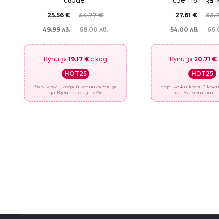
сърце”
светът за м
25.56
€
34.77
€
27.61
€
33.
49.99 лв.
68.00 лв.
54.00 лв.
66.
Купи за
19.17 €
с код
Купи за
20.71 €
HOT25
HOT25
*приложи кода в количката, за
*приложи кода в коли
да вземеш още -25%
да вземеш още 