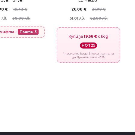
lover” Silver
си нещо”
.78
€
19.43
€
26.08
€
31.70
€
 лв.
38.00 лв.
51.01 лв.
62.00 лв.
 чифта -
Плати 3
Купи за
19.56 €
с код
HOT25
*приложи кода в количката, за
да вземеш още -25%