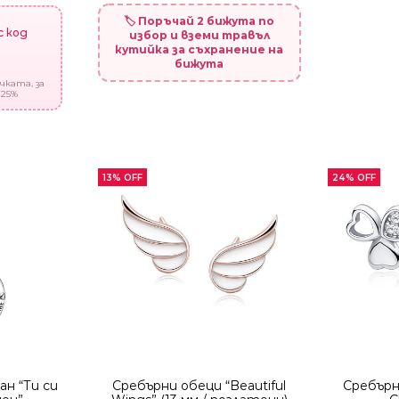
🏷️ Поръчай 2 бижута по
с код
избор и вземи травъл
кутийка за съхранение на
бижута
чката, за
-25%
13% OFF
24% OFF
н “Ти си
Сребърни обеци “Beautiful
Сребърни