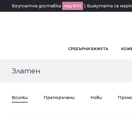
Безплатна доставка
над €45
| Бижутата са мар
СРЕБЪРНИ БИЖУТА
КОЖЕ
Златен
Всички
Препоръчани
Нови
Пром