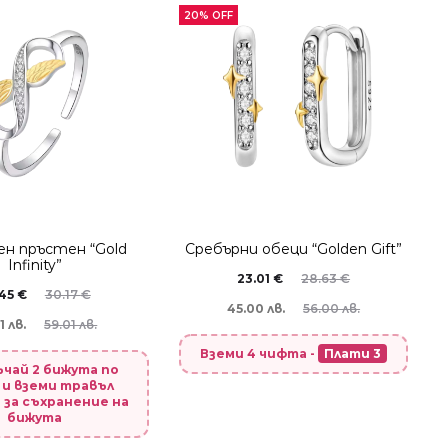
20% OFF
ен пръстен “Gold
Сребърни обеци “Golden Gift”
Infinity”
23.01
€
28.63
€
.45
€
30.17
€
45.00 лв.
56.00 лв.
1 лв.
59.01 лв.
Вземи 4 чифта -
Плати 3
ръчай 2 бижута по
 и вземи травъл
 за съхранение на
бижута