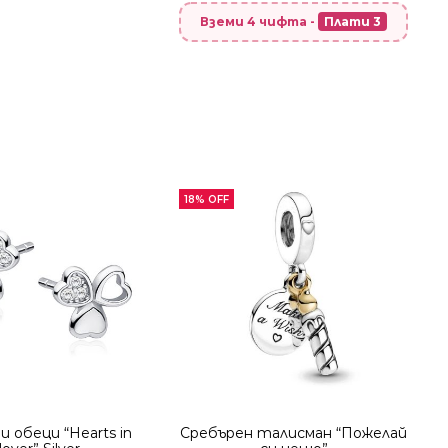
Вземи 4 чифта -
Плати 3
18% OFF
 обеци “Hearts in
Сребърен талисман “Пожелай