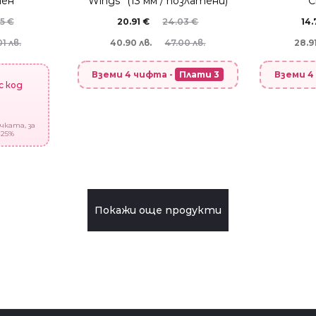
ен”
Wings” (13 мм / позлатени)
C
75
€
20.91
€
24.03
€
14
01 лв.
40.90 лв.
47.00 лв.
28.91
Вземи 4 чифта -
Плати 3
Вземи 4
с код
чката, за
-25%
Покажи още продукти