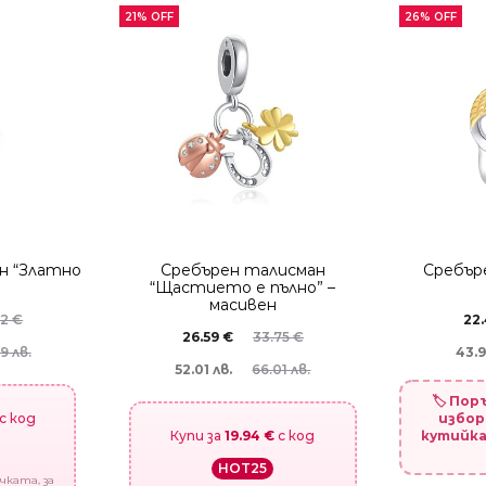
21% OFF
26% OFF
н “Златно
Сребърен талисман
Сребър
“Щастието е пълно” –
масивен
72
€
22
26.59
€
33.75
€
9 лв.
43.9
52.01 лв.
66.01 лв.
🏷️ По
с код
избор
Купи за
19.94 €
с код
кутийка
HOT25
чката, за