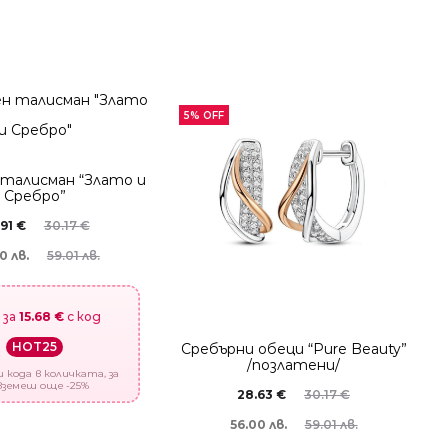
5% OFF
 талисман “Злато и
Сребро”
.91
€
30.17
€
0 лв.
59.01 лв.
 за
15.68 €
с код
HOT25
Сребърни обеци “Pure Beauty”
/позлатени/
 кода в количката, за
вземеш още -25%
28.63
€
30.17
€
56.00 лв.
59.01 лв.