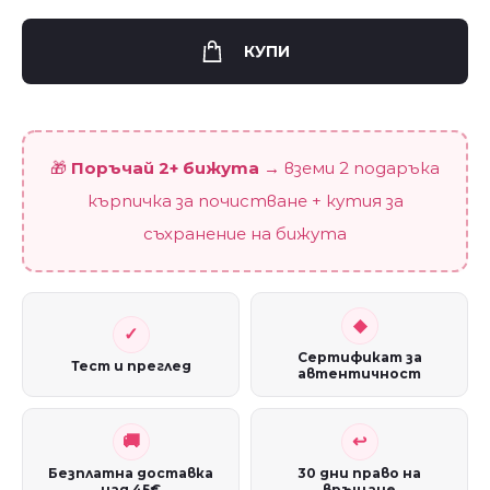
"Съзвездие
Рак"
КУПИ
quantity
🎁
Поръчай 2+ бижута
→ вземи 2 подаръка
кърпичка за почистване + кутия за
съхранение на бижута
Сертификат за
Тест и преглед
автентичност
Безплатна доставка
30 дни право на
над 45€
връщане