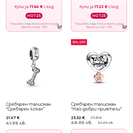
Купи за
17.64 €
с код
Купи за
17.22 €
с код
HOT25
HOT25
*приложи кода в количката, за да
*приложи кода в количката, за да
вземеш още -25%
вземеш още -25%
15% OFF
Сребърен талисман
Сребърен талисман
“Сребърен кокал”
“Най-добри приятели”
21.47
€
23.52
€
27.61
€
46.00 лв.
41.99 лв.
54.00 лв.