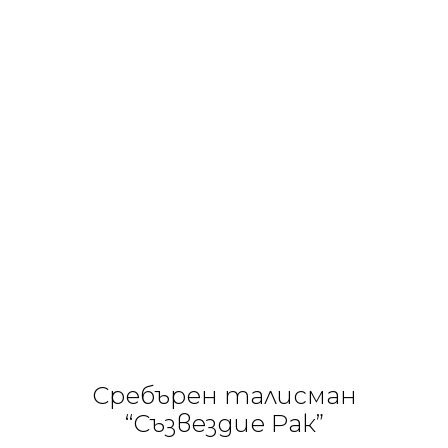
Сребърен талисман
“Съзвездие Рак”