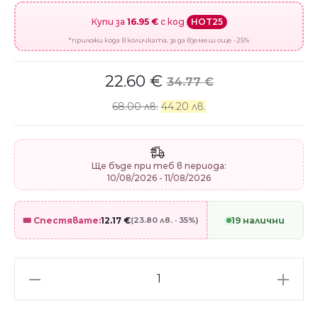
Купи за
16.95 €
с код
HOT25
*приложи кода в количката, за да вземеш още -25%
22.60
€
34.77
€
68.00 лв.
44.20 лв.
Ще бъде при теб в периода:
10/08/2026 - 11/08/2026
🎟️ Спестявате:
12.17
€
(23.80 лв. · 35%)
19 налични
Сребърен
талисман