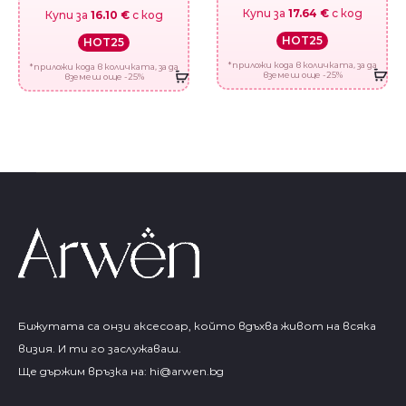
Купи за
17.64 €
с код
Купи за
16.10 €
с код
HOT25
HOT25
*приложи кода в количката, за да
*приложи кода в количката, за да
вземеш още -25%
вземеш още -25%
Бижутата са онзи аксесоар, който вдъхва живот на всяка
визия. И ти го заслужаваш.
Ще държим връзка на:
hi@arwen.bg