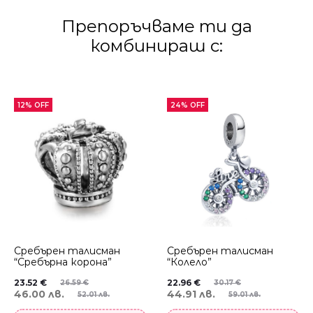
Препоръчваме ти да
комбинираш с:
12% OFF
24% OFF
Сребърен талисман
Сребърен талисман
“Сребърна корона”
“Колело”
23.52
€
22.96
€
26.59
€
30.17
€
46.00 лв.
44.91 лв.
52.01 лв.
59.01 лв.