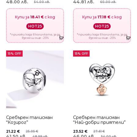
48.00 лв.
44.81 лв.
54.00 лв.
60.00 лв.
Купи за
18.41 €
с код
Купи за
17.18 €
с код
HOT25
HOT25
*приложи кода в количката, за да
*приложи кода в количката, за да
вземеш още -25%
вземеш още -25%
15% OFF
15% OFF
Сребърен талисман
Сребърен талисман
“Козирог”
“Най-добри приятели”
21.22
€
23.52
€
25.05
€
27.61
€
41.50 лв.
46.00 лв.
48.99 лв.
54.00 лв.