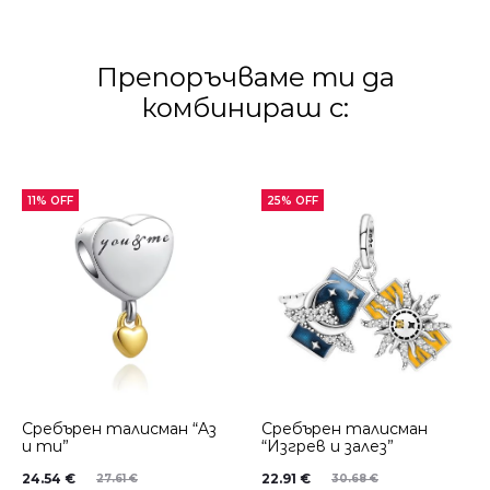
Препоръчваме ти да
комбинираш с:
11% OFF
25% OFF
Сребърен талисман “Aз
Сребърен талисман
и ти”
“Изгрев и залез”
24.54
€
22.91
€
27.61
€
30.68
€