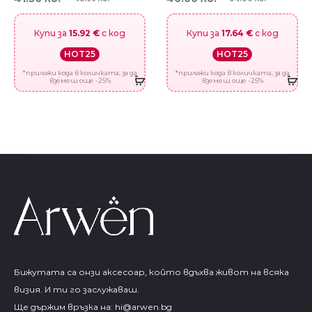
Купи за
15.92 €
с код
Купи за
17.64 €
с код
HOT25
HOT25
*приложи кода в количката, за да
*приложи кода в количката, за да
вземеш още -25%
вземеш още -25%
Бижутата са онзи аксесоар, който вдъхва живот на всяка
визия. И ти го заслужаваш.
Ще държим връзка на:
hi@arwen.bg