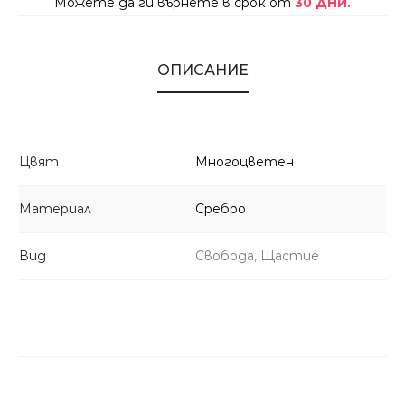
Можете да ги върнете в срок от
30 ДНИ.
ОПИСАНИЕ
Цвят
Многоцветен
Материал
Сребро
Вид
Свобода, Щастие