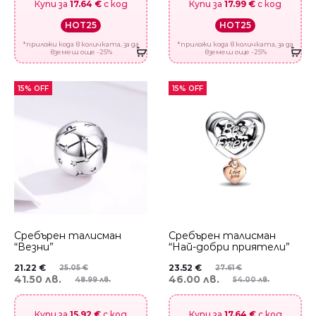
Купи за
17.64 €
с код
Купи за
17.99 €
с код
HOT25
HOT25
*приложи кода в количката, за да
*приложи кода в количката, за да
вземеш още -25%
вземеш още -25%
15% OFF
15% OFF
Сребърен талисман
Сребърен талисман
“Везни”
“Най-добри приятели”
21.22
€
23.52
€
25.05
€
27.61
€
41.50 лв.
46.00 лв.
48.99 лв.
54.00 лв.
Купи за
15.92 €
с код
Купи за
17.64 €
с код