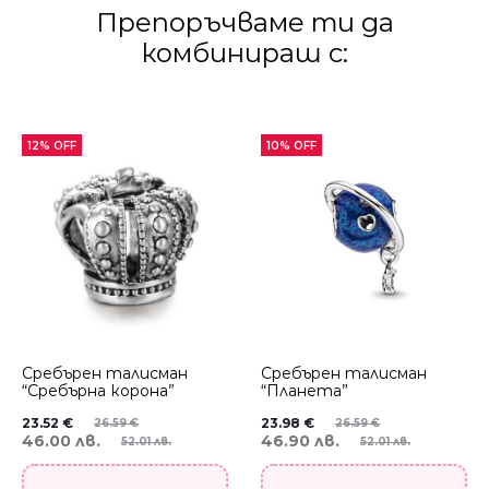
Препоръчваме ти да
комбинираш с:
12% OFF
10% OFF
Сребърен талисман
Сребърен талисман
“Сребърна корона”
“Планета”
23.52
€
23.98
€
26.59
€
26.59
€
46.00 лв.
46.90 лв.
52.01 лв.
52.01 лв.