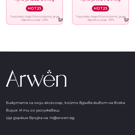
HOT25
HOT25
*приложи кода в количката, за да
*приложи кода в количката, за да
вземеш още -25%
вземеш още -25%
Бижутата са онзи аксесоар, който вдъхва живот на всяка
визия. И ти го заслужаваш.
Ще държим връзка на:
hi@arwen.bg