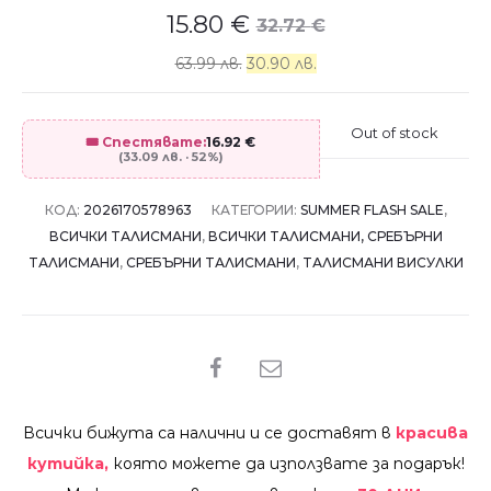
15.80
€
32.72
€
63.99 лв.
30.90 лв.
Out of stock
🎟️ Спестявате:
16.92
€
(33.09 лв. · 52%)
КОД:
2026170578963
КАТЕГОРИИ:
SUMMER FLASH SALE
,
ВСИЧКИ ТАЛИСМАНИ
,
ВСИЧКИ ТАЛИСМАНИ, СРЕБЪРНИ
ТАЛИСМАНИ
,
СРЕБЪРНИ ТАЛИСМАНИ
,
ТАЛИСМАНИ ВИСУЛКИ
SHARE
Всички бижута са налични и се доставят в
красива
кутийка,
която можете да използвате за подарък!