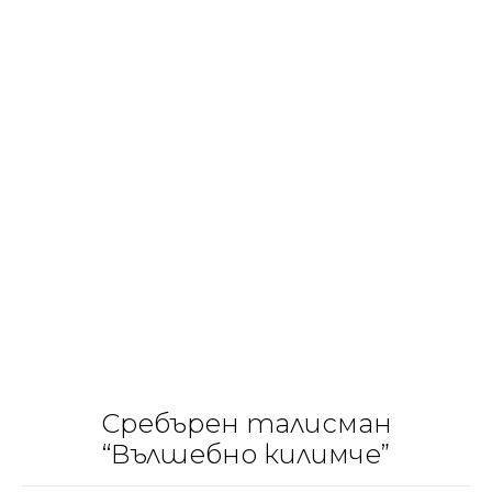
Сребърен талисман
“Вълшебно килимче”