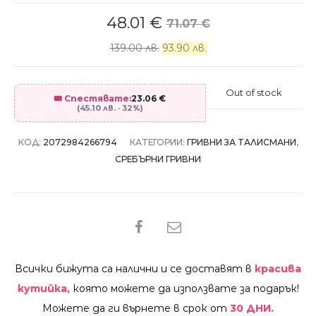
48.01
€
71.07
€
139.00 лв.
93.90 лв.
Out of stock
🎟️ Спестявате:
23.06
€
(45.10 лв. · 32%)
КОД:
2072984266794
КАТЕГОРИИ:
ГРИВНИ ЗА ТАЛИСМАНИ
,
СРЕБЪРНИ ГРИВНИ
SHARE
Всички бижута са налични и се доставят в
красива
кутийка,
която можете да използвате за подарък!
Можете да ги върнете в срок от
30 ДНИ.