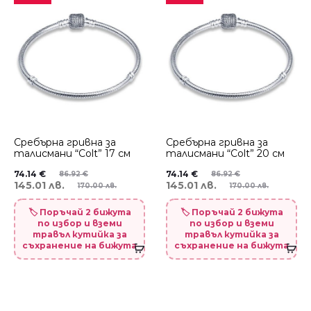
Сребърна гривна за
Сребърна гривна за
талисмани “Colt” 17 см
талисмани “Colt” 20 см
74.14
€
74.14
€
86.92
€
86.92
€
145.01 лв.
145.01 лв.
170.00 лв.
170.00 лв.
🏷️ Поръчай 2 бижута
🏷️ Поръчай 2 бижута
по избор и вземи
по избор и вземи
травъл кутийка за
травъл кутийка за
съхранение на бижута
съхранение на бижута