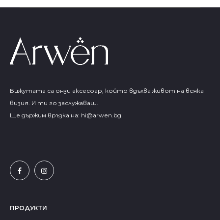
Бижутата са онзи аксесоар, който вдъхва живот на всяка
визия. И ти го заслужаваш.
Ще държим връзка на:
hi@arwen.bg
ПРОДУКТИ