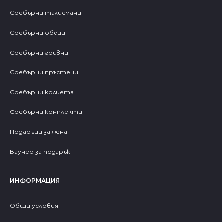
Сребърни талисмани
Сребърни обеци
Сребърни гривни
Сребърни пръстени
Сребърни колиета
Сребърни комплекти
Подаръци за жена
Ваучер за подарък
ИНФОРМАЦИЯ
Общи условия