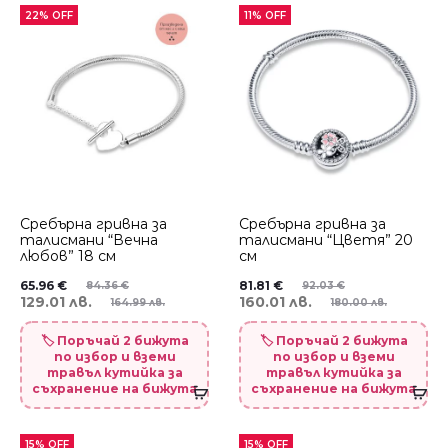
22% OFF
11% OFF
Сребърна гривна за
Сребърна гривна за
талисмани “Вечна
талисмани “Цветя” 20
любов” 18 см
см
65.96
€
81.81
€
84.36
€
92.03
€
129.01 лв.
160.01 лв.
164.99 лв.
180.00 лв.
🏷️ Поръчай 2 бижута
🏷️ Поръчай 2 бижута
по избор и вземи
по избор и вземи
травъл кутийка за
травъл кутийка за
съхранение на бижута
съхранение на бижута
15% OFF
15% OFF