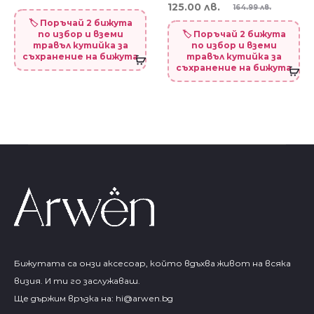
125.00 лв.
164.99 лв.
🏷️ Поръчай 2 бижута
по избор и вземи
🏷️ Поръчай 2 бижута
травъл кутийка за
по избор и вземи
съхранение на бижута
травъл кутийка за
съхранение на бижута
Бижутата са онзи аксесоар, който вдъхва живот на всяка
визия. И ти го заслужаваш.
Ще държим връзка на:
hi@arwen.bg