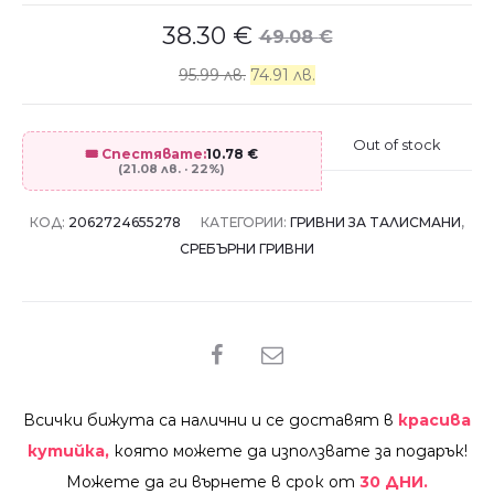
38.30
€
49.08
€
95.99 лв.
74.91 лв.
Out of stock
🎟️ Спестявате:
10.78
€
(21.08 лв. · 22%)
КОД:
2062724655278
КАТЕГОРИИ:
ГРИВНИ ЗА ТАЛИСМАНИ
,
СРЕБЪРНИ ГРИВНИ
SHARE
Всички бижута са налични и се доставят в
красива
кутийка,
която можете да използвате за подарък!
Можете да ги върнете в срок от
30 ДНИ.