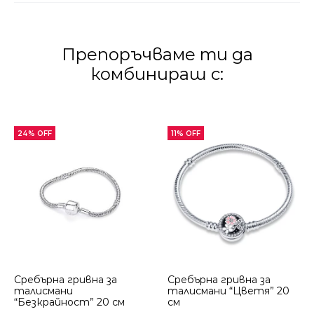
Препоръчваме ти да
комбинираш с:
24% OFF
11% OFF
Сребърна гривна за
Сребърна гривна за
талисмани
талисмани “Цветя” 20
“Безкрайност” 20 см
см