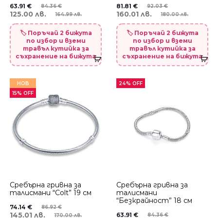
63.91
€
81.81
€
84.36
€
92.03
€
125.00 лв.
160.01 лв.
164.99 лв.
180.00 лв.
🏷️ Поръчай 2 бижута
🏷️ Поръчай 2 бижута
по избор и вземи
по избор и вземи
травъл кутийка за
травъл кутийка за
съхранение на бижута
съхранение на бижута
НОВ
24% OFF
15% OFF
Сребърна гривна за
Сребърна гривна за
талисмани “Colt” 19 см
талисмани
“Безкрайност” 18 см
74.14
€
86.92
€
145.01 лв.
63.91
€
84.36
€
170.00 лв.