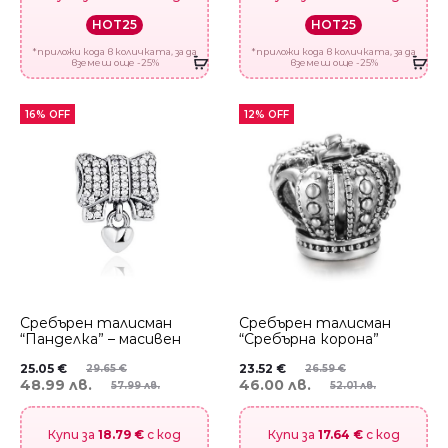
HOT25
HOT25
*приложи кода в количката, за да
*приложи кода в количката, за да
вземеш още -25%
вземеш още -25%
16% OFF
12% OFF
Сребърен талисман
Сребърен талисман
“Панделка” – масивен
“Сребърна корона”
25.05
€
23.52
€
29.65
€
26.59
€
48.99 лв.
46.00 лв.
57.99 лв.
52.01 лв.
Купи за
18.79 €
с код
Купи за
17.64 €
с код