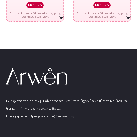
HOT25
HOT25
*приложи кода в количката, за да
*приложи кода в количката, за да
вземеш още -25%
вземеш още -25%
Бижутата са онзи аксесоар, който вдъхва живот на всяка
визия. И ти го заслужаваш.
Ще държим връзка на:
hi@arwen.bg