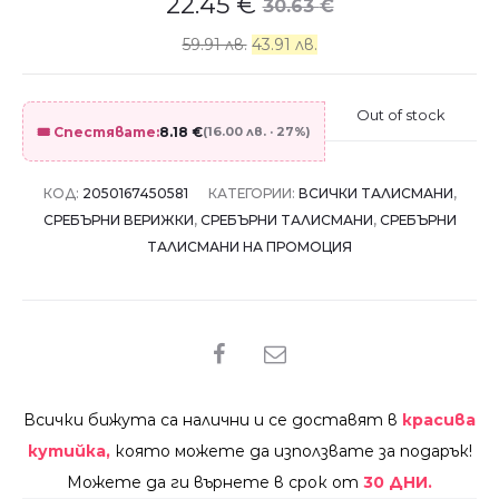
22.45
€
30.63
€
59.91 лв.
43.91 лв.
Out of stock
🎟️ Спестявате:
8.18
€
(16.00 лв. · 27%)
КОД:
2050167450581
КАТЕГОРИИ:
ВСИЧКИ ТАЛИСМАНИ
,
СРЕБЪРНИ ВЕРИЖКИ
,
СРЕБЪРНИ ТАЛИСМАНИ
,
СРЕБЪРНИ
ТАЛИСМАНИ НА ПРОМОЦИЯ
SHARE
Всички бижута са налични и се доставят в
красива
кутийка,
която можете да използвате за подарък!
Можете да ги върнете в срок от
30 ДНИ.