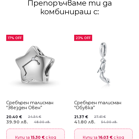
Препоръчваме ти да
комбинираш с:
17% OFF
23% OFF
Сребърен талисман
Сребърен талисман
“Звезден Овен”
“Обувка”
20.40
€
21.37
€
24.54
€
27.61
€
39.90 лв.
41.80 лв.
48.00 лв.
54.00 лв.
Купи за
15.30 €
с код
Купи за
16.03 €
с код