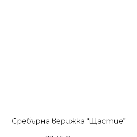
Сребърна верижка “Щастие”