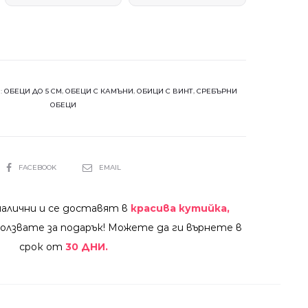
:
ОБЕЦИ ДО 5 СМ
,
ОБЕЦИ С КАМЪНИ
,
ОБИЦИ С ВИНТ
,
СРЕБЪРНИ
ОБЕЦИ
SHARE
FACEBOOK
EMAIL
налични и се доставят в
красива кутийка,
олзвате за подарък! Можете да ги върнете в
срок от
30 ДНИ.