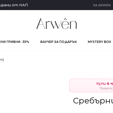
кирани от НАП
ЗА ARWEN
НИ ГРИВНИ -35%
ВАУЧЕР ЗА ПОДАРЪК
MYSTERY BOX
нт)
Купи
4 
*бижуто 
Сребърни 