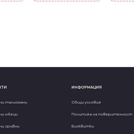
КТИ
ИНФОРМАЦИЯ
ни талисмани
Общи условия
ни обеци
Политика на поверителност
ни гривни
Бисквитки