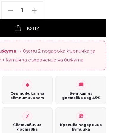
Сребърни
обеци
"Glory"
КУПИ
(1
см
/
бижута
→ вземи 2 подаръка кърпичка за
винт)
 + кутия за съхранение на бижута
quantity
Сертификат за
Безплатна
автентичност
доставка над 45€
Светкавична
Красива подаръчна
доставка
кутийка