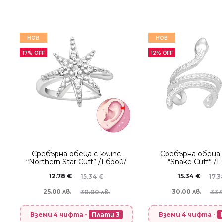
НОВ
НОВ
17% OFF
12% OFF
Сребърнa oбеца с клипс
Сребърнa oбеца 
“Northern Star Cuff” /1 брой/
“Snake Cuff” /1
12.78
€
15.34
€
15.34
€
17.
25.00 лв.
30.00 лв.
30.00 лв.
33.
Вземи 4 чифта -
Плати 3
Вземи 4 чифта -