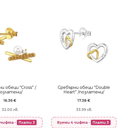
и обеци “Cross” /
Сребърни обеци “Double
озлатени/
Heart” /позлатени/
16.36
€
17.38
€
32.00 лв.
33.99 лв.
 чифта -
Плати 3
Вземи 4 чифта -
Плати 3