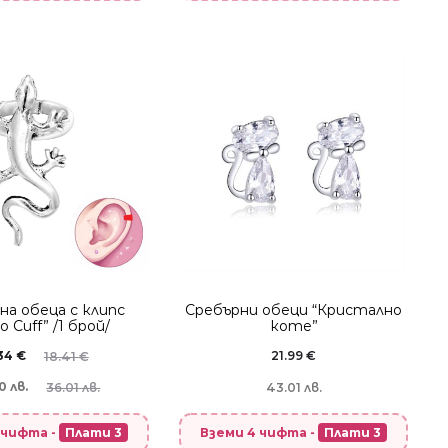
нa oбеца с клипс
Сребърни обеци “Кристално
o Cuff” /1 брой/
коте”
.34
€
21.99
€
18.41
€
0 лв.
36.01 лв.
43.01 лв.
 чифта -
Плати 3
Вземи 4 чифта -
Плати 3