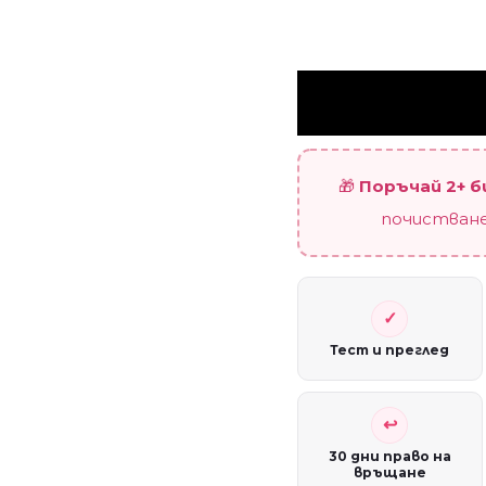
🎁
Поръчай 2+ 
почистване
Тест и преглед
30 дни право на
връщане