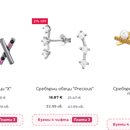
21% OFF
и “Х”
Сребърни обеци “Precious”
Сребърн
п
16.87
€
38
€
21.47
€
32.99 лв.
9 лв.
41.99 лв.
Плати 3
Вземи 4 чифта -
Плати 3
Вземи 4