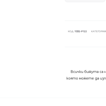
КОД:
11332-P122
КАТЕГОРИИ
Всички бижута са 
която можете да изп