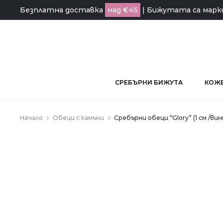
Безплатна доставка
над €45
| Бижутата са мар
СРЕБЪРНИ БИЖУТА
КОЖЕ
Начало
Обеци с камъни
Сребърни обеци “Glory” (1 см /ви