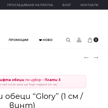
ПРОСЛЕДЯВАНЕ НА ПРАТКА
БЛОГ
КОНТАКТИ
ПРОМОЦИИ
❤️ НОВО
0
Прод
СРЕБЪРНИ
СРЕБЪРНИ
ОБЕЦИ
ОБЕЦИ
naviga
“SHINING”
”
(1.2
SAPPHIRE
чифта обеци
по избор -
Плати 3
СМ
FLOWER”
с най-ниска цена ще бъде подарък от нас
/
(0.9
ВИНТ)
СМ
обеци “Glory” (1 см /
/
винт)
ВИНТ)