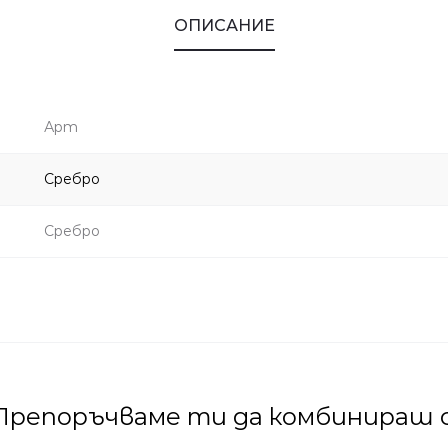
ОПИСАНИЕ
Арт
Сребро
Сребро
Препоръчваме ти да комбинираш с