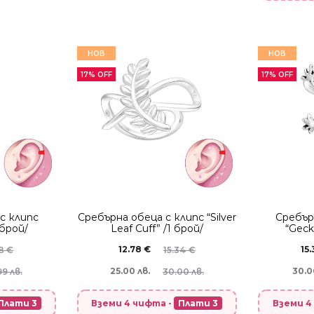
НОВ
НОВ
17% OFF
17% OFF
с клипс
Сребърнa oбеца с клипс “Silver
Сребър
 брой/
Leaf Cuff” /1 брой/
“Geck
12.78
€
15
38
€
15.34
€
25.00 лв.
30.0
99 лв.
30.00 лв.
Плати 3
Вземи 4 чифта -
Плати 3
Вземи 4