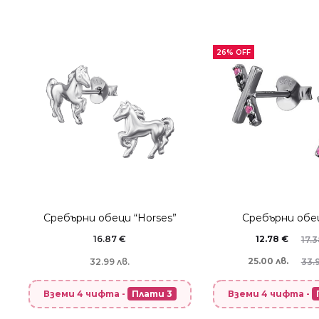
26% OFF
Сребърни обеци “Horses”
Сребърни обец
16.87
€
12.78
€
17.
25.00 лв.
33.9
32.99 лв.
Вземи 4 чифта -
Вземи 4 чифта -
Плати 3