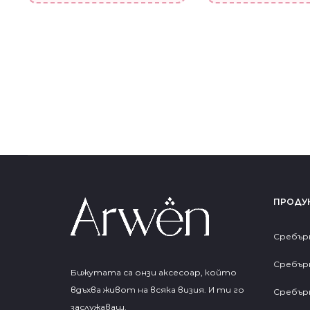
ПРОДУ
Сребър
Сребър
Бижутата са онзи аксесоар, който
вдъхва живот на всяка визия. И ти го
Сребър
заслужаваш.