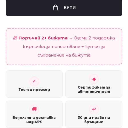
Sapphire
КУПИ
Flower"
(0.9
см
🎁
Поръчай 2+ бижута
→ вземи 2 подаръка
/
винт)
кърпичка за почистване + кутия за
quantity
съхранение на бижута
Сертификат за
Тест и преглед
автентичност
Безплатна доставка
30 дни право на
над 45€
връщане