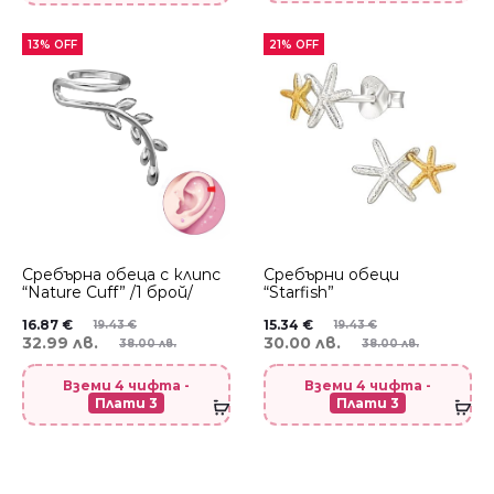
13% OFF
21% OFF
Сребърнa oбеца с клипс
Сребърни обеци
“Nature Cuff” /1 брой/
“Starfish”
16.87
€
15.34
€
19.43
€
19.43
€
32.99 лв.
30.00 лв.
38.00 лв.
38.00 лв.
Вземи 4 чифта -
Вземи 4 чифта -
Плати 3
Плати 3