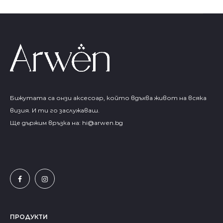
Бижутата са онзи аксесоар, който вдъхва живот на всяка
визия. И ти го заслужаваш.
Ще държим връзка на:
hi@arwen.bg
ПРОДУКТИ