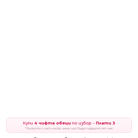
Купи
4 чифта обеци
по избор -
Плати 3
*бижуто с най-ниска цена ще бъде подарък от нас