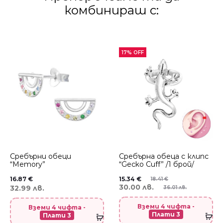
комбинираш с:
17% OFF
Сребърни обеци
Сребърнa oбеца с клипс
“Memory”
“Gecko Cuff” /1 брой/
16.87
€
15.34
€
18.41
€
30.00 лв.
32.99 лв.
36.01 лв.
Вземи 4 чифта -
Вземи 4 чифта -
Плати 3
Плати 3