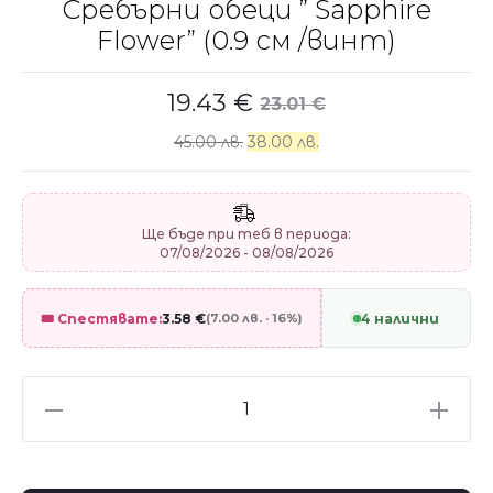
Сребърни обеци ” Sapphire
Flower” (0.9 см /винт)
19.43
€
23.01
€
45.00 лв.
38.00 лв.
Ще бъде при теб в периода:
07/08/2026 - 08/08/2026
🎟️ Спестявате:
3.58
€
(7.00 лв. · 16%)
4 налични
Сребърни
обеци
"