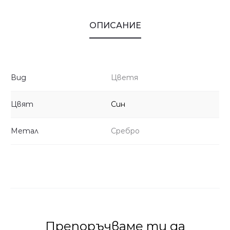
ОПИСАНИЕ
Вид
Цветя
Цвят
Син
Метал
Сребро
Препоръчваме ти да