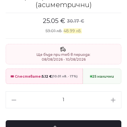
(асиметрични)
25.05
€
30.17
€
59.01 лв.
48.99 лв.
Ще бъде при теб в периода:
08/08/2026 - 10/08/2026
🎟️ Спестявате:
5.12
€
(10.01 лв. · 17%)
25 налични
Сребърни
обеци
"Planet"