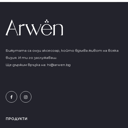
Бижутата са онзи аксесоар, който вдъхва живот на всяка
визия. И ти го заслужаваш.
Ще държим връзка на:
hi@arwen.bg
ПРОДУКТИ