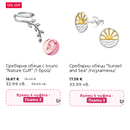
13% OFF
Сребърнa oбеца с клипс
Сребърни обеци “Sunset
“Nature Cuff” /1 брой/
and Sea” /позлатени/
16.87
€
17.38
€
19.43
€
32.99 лв.
33.99 лв.
38.00 лв.
Вземи 4 чифта -
Вземи 4 чифта -
Плати 3
Плати 3