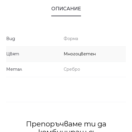
ОПИСАНИЕ
Вид
Форма
Цвят
Многоцветен
Метал
Сребро
Препоръчваме ти да