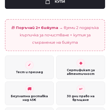
(асиметрични)
КУПИ
quantity
🎁
Поръчай 2+ бижута
→ вземи 2 подаръка
кърпичка за почистване + кутия за
съхранение на бижута
Сертификат за
Тест и преглед
автентичност
Безплатна доставка
30 дни право на
над 45€
връщане