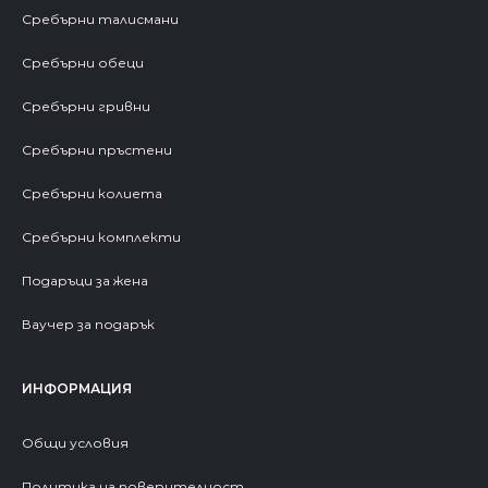
Сребърни талисмани
Сребърни обеци
Сребърни гривни
Сребърни пръстени
Сребърни колиета
Сребърни комплекти
Подаръци за жена
Ваучер за подарък
ИНФОРМАЦИЯ
Общи условия
Политика на поверителност