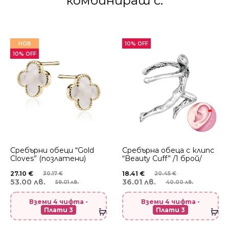
комбинираш с:
НОВ
10% OFF
10% OFF
Сребърни обеци “Gold
Сребърнa oбеца с клипс
Cloves” (позлатени)
“Beauty Cuff” /1 брой/
27.10
€
18.41
€
30.17
€
20.45
€
53.00 лв.
36.01 лв.
59.01 лв.
40.00 лв.
Вземи 4 чифта -
Вземи 4 чифта -
Плати 3
Плати 3