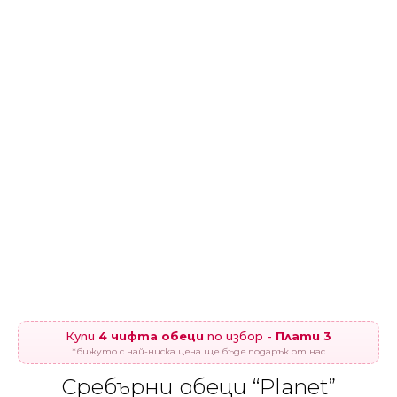
Купи
4 чифта обеци
по избор -
Плати 3
*бижуто с най-ниска цена ще бъде подарък от нас
Сребърни обеци “Planet”