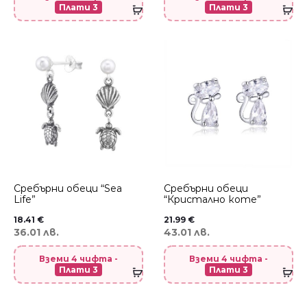
Плати 3
Плати 3
Сребърни обеци “Sea
Сребърни обеци
Life”
“Кристално коте”
18.41
€
21.99
€
36.01 лв.
43.01 лв.
Вземи 4 чифта -
Вземи 4 чифта -
Плати 3
Плати 3