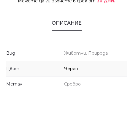
Можете да ги върнете в срок от
30 ДНИ.
ОПИСАНИЕ
Вид
Животни, Природа
Цвят
Черен
Метал
Сребро