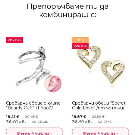
Препоръчваме ти да
комбинираш с:
10% OFF
НОВ
16% OFF
Сребърнa oбеца с клипс
Сребърни обеци “Secret
“Beauty Cuff” /1 брой/
Gold Love” /позлатени/
18.41
€
18.87
€
20.45
€
22.50
€
36.01 лв.
36.91 лв.
40.00 лв.
44.01 лв.
Вземи 4 чифта -
Вземи 4 чифта -