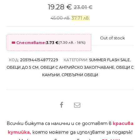
19.28
€
23.01
€
45.00 лв.
37.71 лв.
Out of stock
🎟️ Спестявате:
3.73
€
(7.30 лв. · 16%)
КОД:
2051944154877229
КАТЕГОРИИ:
SUMMER FLASH SALE
,
ОБЕЦИ ДО 5 СМ
,
ОБЕЦИ С АНГЛИЙСКО ЗАКОПЧАВАНЕ
,
ОБЕЦИ С
КАМЪНИ
,
СРЕБЪРНИ ОБЕЦИ
SHARE
Всички бижута са налични и се доставят в
красива
кутийка,
която можете да използвате за подарък!