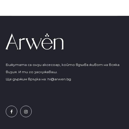
Бижутата са онзи аксесоар, който вдъхва живот на всяка
визия. И ти го заслужаваш.
Ще държим връзка на:
hi@arwen.bg