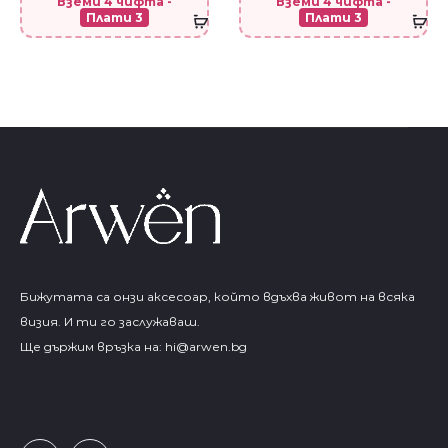
Вземи 4 чифта -
Вземи 4 чифта -
Плати 3
Плати 3
Бижутата са онзи аксесоар, който вдъхва живот на всяка
визия. И ти го заслужаваш.
Ще държим връзка на:
hi@arwen.bg