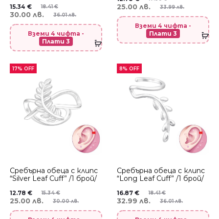
25.00 лв.
15.34
€
18.41
€
33.99 лв.
30.00 лв.
36.01 лв.
Вземи 4 чифта -
Вземи 4 чифта -
Плати 3
Плати 3
17% OFF
8% OFF
Сребърнa oбеца с клипс
Сребърнa oбеца с клипс
“Silver Leaf Cuff” /1 брой/
“Long Leaf Cuff” /1 брой/
12.78
€
16.87
€
15.34
€
18.41
€
25.00 лв.
32.99 лв.
30.00 лв.
36.01 лв.