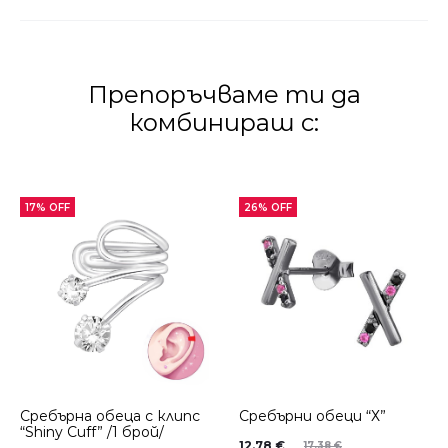
Препоръчваме ти да
комбинираш с:
17% OFF
26% OFF
Сребърнa oбеца с клипс
Сребърни обеци “Х”
“Shiny Cuff” /1 брой/
12.78
€
17.38
€