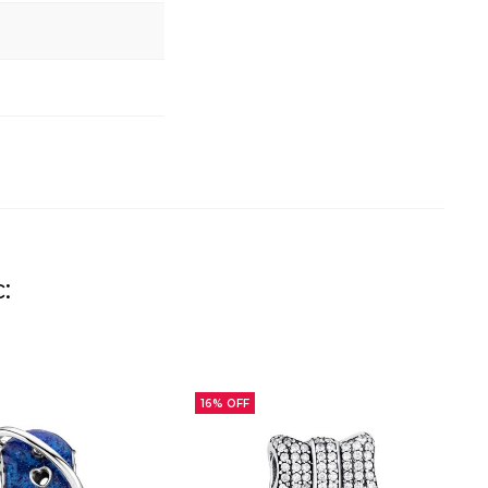
:
16% OFF