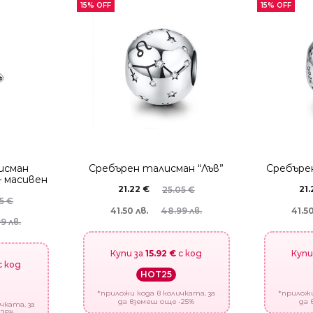
15% OFF
15% OFF
исман
Сребърен талисман “Лъв”
Сребъре
– масивен
21.22
€
21
25.05
€
65
€
41.50 лв.
41.50
48.99 лв.
99 лв.
Купи за
15.92 €
с код
Купи
с код
HOT25
*приложи кода в количката, за
*приложи
да вземеш още -25%
да 
чката, за
-25%