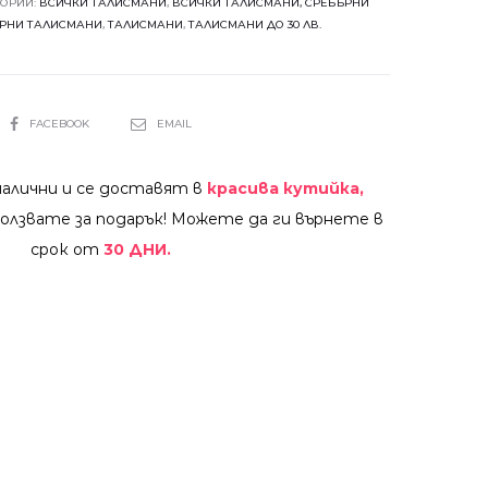
ГОРИИ:
ВСИЧКИ ТАЛИСМАНИ
,
ВСИЧКИ ТАЛИСМАНИ, СРЕБЪРНИ
РНИ ТАЛИСМАНИ
,
ТАЛИСМАНИ
,
ТАЛИСМАНИ ДО 30 ЛВ.
SHARE
FACEBOOK
EMAIL
налични и се доставят в
красива кутийка,
олзвате за подарък! Можете да ги върнете в
срок от
30 ДНИ.