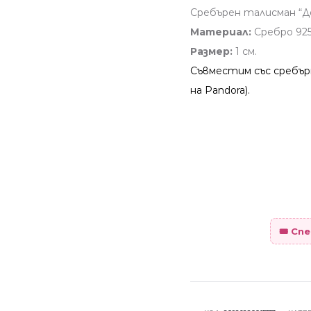
Сребърен талисман “
Материал:
Сребро 925
Размер:
1 см.
Съвместим със сребър
на Pandora).
🎟️ С