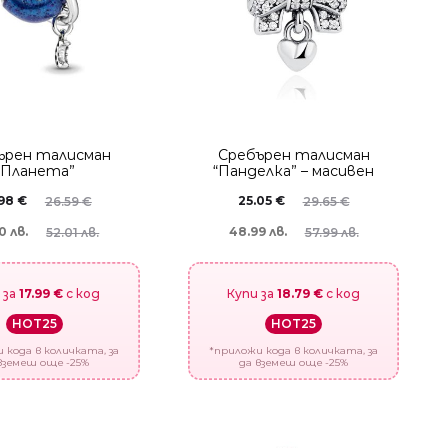
ърен талисман
Сребърен талисман
“Планета”
“Панделка” – масивен
.98
€
25.05
€
26.59
€
29.65
€
0 лв.
48.99 лв.
52.01 лв.
57.99 лв.
 за
17.99 €
с код
Купи за
18.79 €
с код
HOT25
HOT25
 кода в количката, за
*приложи кода в количката, за
вземеш още -25%
да вземеш още -25%