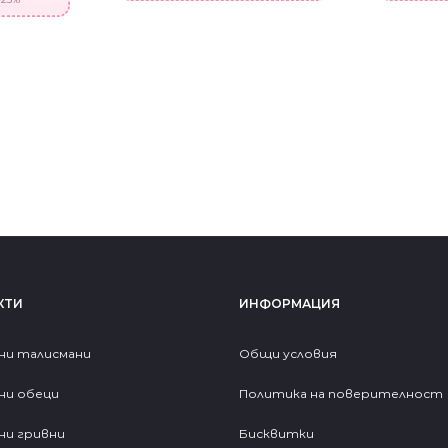
КТИ
ИНФОРМАЦИЯ
ни талисмани
Общи условия
ни обеци
Политика на поверителност
ни гривни
Бисквитки