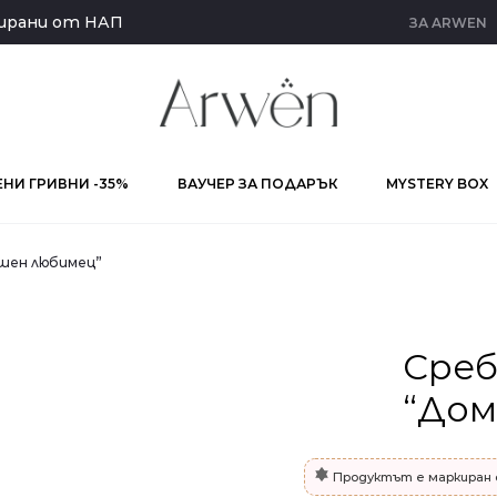
кирани от НАП
ЗА ARWEN
НИ ГРИВНИ -35%
ВАУЧЕР ЗА ПОДАРЪК
MYSTERY BOX
шен любимец”
Среб
“Дом
Продуктът е маркиран 