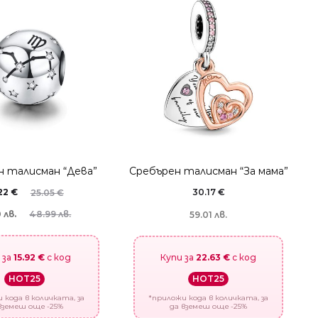
н талисман “Дева”
Сребърен талисман “За мама”
.22
€
30.17
€
25.05
€
 лв.
48.99 лв.
59.01 лв.
 за
15.92 €
с код
Купи за
22.63 €
с код
HOT25
HOT25
 кода в количката, за
*приложи кода в количката, за
вземеш още -25%
да вземеш още -25%