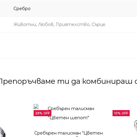
Сребро
Животни, Любов, Приятелство, Сърце
Препоръчваме ти да комбинираш с
28% OFF
10% OFF
Сребърен талисман “Цветен