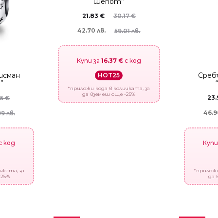
шепот”
21.83
€
30.17
€
42.70 лв.
59.01 лв.
Купи за
16.37 €
с код
исман
Среб
HOT25
”
*приложи кода в количката, за
да вземеш още -25%
23
05
€
46.9
9 лв.
с код
Купи
чката, за
*приложи
-25%
да 