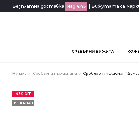
Безплатна доставка
над €45
| Бижутата са мар
СРЕБЪРНИ БИЖУТА
КОЖЕ
Начало
Сребърни талисмани
Сребърен талисман “Дома
43% OFF
ИЗЧЕРПАН