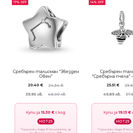
17% OFF
14% OFF
Сребърен талисман “Звезден
Сребърен тал
Овен”
“Сребърна пчела” 
20.40
€
25.51
€
24.54
€
29.
39.90 лв.
49.89 лв.
48.00 лв.
57.
Купи за
15.30 €
с код
Купи за
19.13 €
HOT25
HOT25
*приложи кода в количката, за
*приложи кода в коли
да вземеш още -25%
да вземеш още 