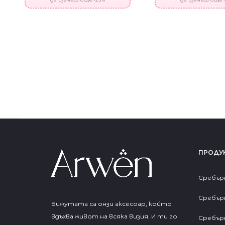
ПРОДУ
Сребър
Сребър
Бижутата са онзи аксесоар, който
вдъхва живот на всяка визия. И ти го
Сребър