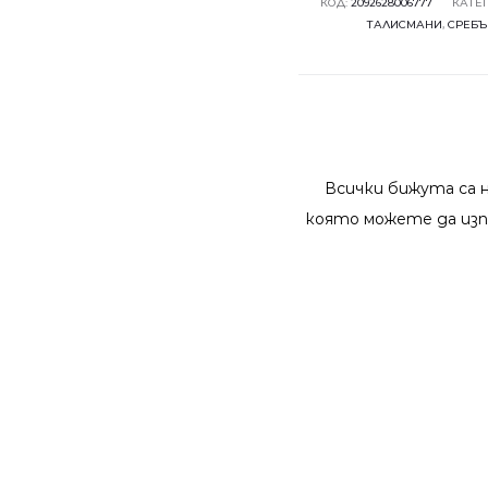
КОД:
2092628006777
КАТЕ
ТАЛИСМАНИ
,
СРЕБЪ
Всички бижута са 
която можете да изп