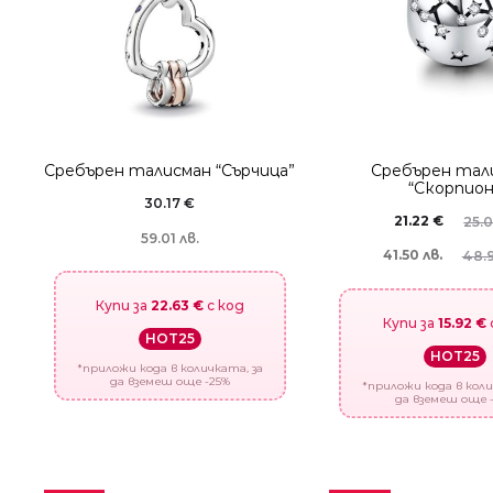
Сребърен талисман “Сърчица”
Сребърен тал
“Скорпион
30.17
€
21.22
€
25.
59.01 лв.
41.50 лв.
48.9
Купи за
22.63 €
с код
Купи за
15.92 €
HOT25
HOT25
*приложи кода в количката, за
да вземеш още -25%
*приложи кода в коли
да вземеш още 