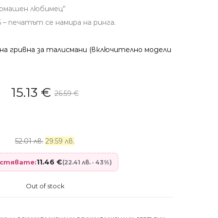
Домашен любимец”
 – печатът се намира на ринга.
на гривна за талисмани (включително модели
15.13
€
26.59
€
52.01 лв.
29.59 лв.
11.46
€
пестявате:
(22.41 лв. · 43%)
Out of stock